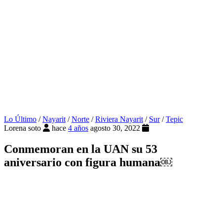
Lo Último
/
Nayarit
/
Norte
/
Riviera Nayarit
/
Sur
/
Tepic
Lorena soto
hace
4 años
agosto 30, 2022
Conmemoran en la UAN su 53
aniversario con figura humana￼