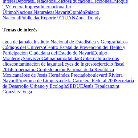
Interés
Deportes
Destacados
Edictos
Educación
Elecciones
Enfoque
TV
General
Impreso
Internacional
Lo
Último
Nacional
Naturaleza
Nayarit
Opinión
Palacio
Nacional
Publicidad
Reporte 911
UAN
Zona Trendy
Temas de interés
agua de jamaica
Instituto Nacional de Estadística y Geografía
Los
Códigos del Universo
Centro Estatal de Prevención del Delito y
Participación Ciudadana del Estado de Nayarit
Equipo
Monterrey
Sanvezzo
Cahuama
mortalidad
Gobernatura de dos
años
contaminacion de lagunas
Leyes de Ingresos
ejercicio fiscal
2014
Gobernatura
Confederación Patronal de la República
Mexicana
José de Jesús Hernández Preciado
boulevard Riviera
Nayarit
Programa de Limpieza de la Carretera Federal 200
Secretaría
de Desarrollo Urbano y Ecología
SEDUE
Jesús Tepalcanzint
González Vega