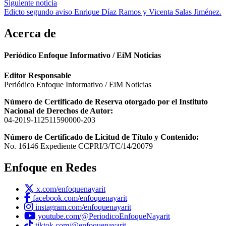
entradas
Siguiente noticia
Edicto segundo aviso Enrique Díaz Ramos y Vicenta Salas Jiménez.
Acerca de
Periódico Enfoque Informativo / EiM Noticias
Editor Responsable
Periódico Enfoque Informativo / EiM Noticias
Número de Certificado de Reserva otorgado por el Instituto
Nacional de Derechos de Autor:
04-2019-112511590000-203
Número de Certificado de Licitud de Título y Contenido:
No. 16146 Expediente CCPRI/3/TC/14/20079
Enfoque en Redes
x.com/enfoquenayarit
facebook.com/enfoquenayarit
instagram.com/enfoquenayarit
youtube.com/@PeriodicoEnfoqueNayarit
tiktok.com/@enfoquenayarit