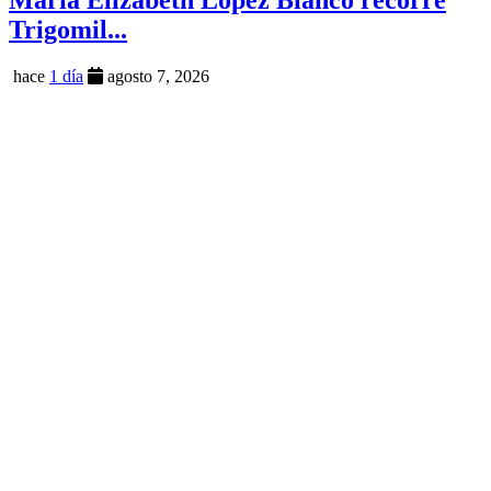
María Elizabeth López Blanco recorre
Trigomil...
hace
1 día
agosto 7, 2026