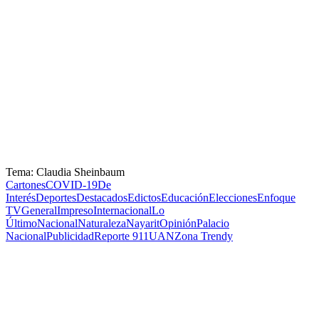
Tema: Claudia Sheinbaum
Cartones
COVID-19
De
Interés
Deportes
Destacados
Edictos
Educación
Elecciones
Enfoque
TV
General
Impreso
Internacional
Lo
Último
Nacional
Naturaleza
Nayarit
Opinión
Palacio
Nacional
Publicidad
Reporte 911
UAN
Zona Trendy