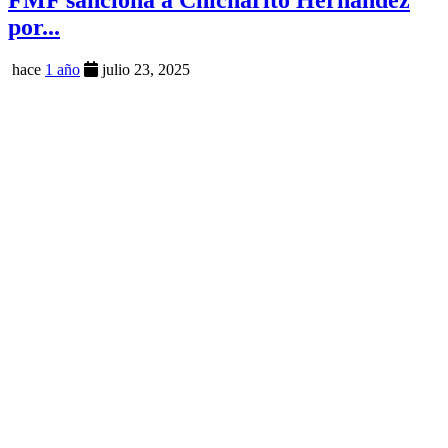
FMF sanciona a Chicharito Hernández
por...
hace
1 año
julio 23, 2025