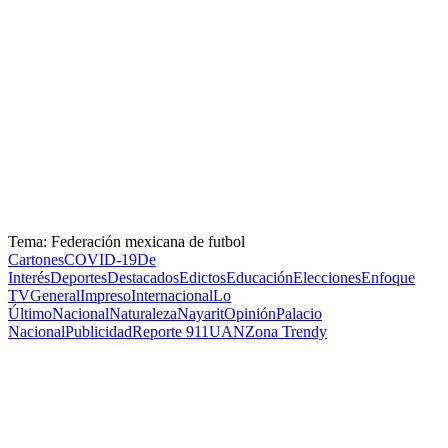
Tema: Federación mexicana de futbol
Cartones
COVID-19
De
Interés
Deportes
Destacados
Edictos
Educación
Elecciones
Enfoque
TV
General
Impreso
Internacional
Lo
Último
Nacional
Naturaleza
Nayarit
Opinión
Palacio
Nacional
Publicidad
Reporte 911
UAN
Zona Trendy