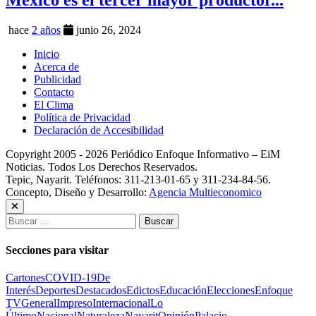
México es el tercer mayor productor...
hace
2 años
junio 26, 2024
Inicio
Acerca de
Publicidad
Contacto
El Clima
Política de Privacidad
Declaración de Accesibilidad
Copyright 2005 - 2026 Periódico Enfoque Informativo – EiM
Noticias. Todos Los Derechos Reservados.
Tepic, Nayarit. Teléfonos: 311-213-01-65 y 311-234-84-56.
Concepto, Diseño y Desarrollo:
Agencia Multieconomico
Buscar:
Secciones para visitar
Cartones
COVID-19
De
Interés
Deportes
Destacados
Edictos
Educación
Elecciones
Enfoque
TV
General
Impreso
Internacional
Lo
Último
Nacional
Naturaleza
Nayarit
Opinión
Palacio