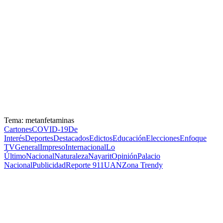
Tema: metanfetaminas
Cartones
COVID-19
De
Interés
Deportes
Destacados
Edictos
Educación
Elecciones
Enfoque
TV
General
Impreso
Internacional
Lo
Último
Nacional
Naturaleza
Nayarit
Opinión
Palacio
Nacional
Publicidad
Reporte 911
UAN
Zona Trendy