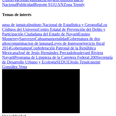
Nacional
Publicidad
Reporte 911
UAN
Zona Trendy
Temas de interés
agua de jamaica
Instituto Nacional de Estadística y Geografía
Los
Códigos del Universo
Centro Estatal de Prevención del Delito y
Participación Ciudadana del Estado de Nayarit
Equipo
Monterrey
Sanvezzo
Cahuama
mortalidad
Gobernatura de dos
años
contaminacion de lagunas
Leyes de Ingresos
ejercicio fiscal
2014
Gobernatura
Confederación Patronal de la República
Mexicana
José de Jesús Hernández Preciado
boulevard Riviera
Nayarit
Programa de Limpieza de la Carretera Federal 200
Secretaría
de Desarrollo Urbano y Ecología
SEDUE
Jesús Tepalcanzint
González Vega