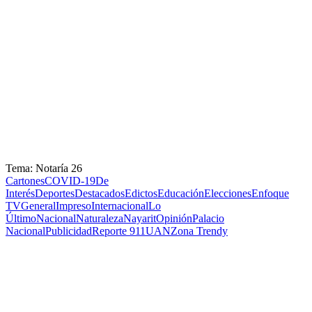
Tema: Notaría 26
Cartones
COVID-19
De
Interés
Deportes
Destacados
Edictos
Educación
Elecciones
Enfoque
TV
General
Impreso
Internacional
Lo
Último
Nacional
Naturaleza
Nayarit
Opinión
Palacio
Nacional
Publicidad
Reporte 911
UAN
Zona Trendy