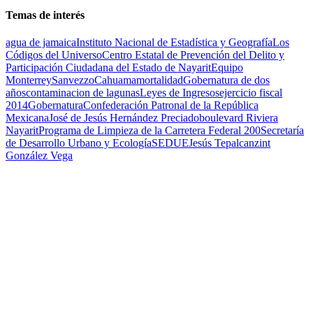
Temas de interés
agua de jamaica
Instituto Nacional de Estadística y Geografía
Los
Códigos del Universo
Centro Estatal de Prevención del Delito y
Participación Ciudadana del Estado de Nayarit
Equipo
Monterrey
Sanvezzo
Cahuama
mortalidad
Gobernatura de dos
años
contaminacion de lagunas
Leyes de Ingresos
ejercicio fiscal
2014
Gobernatura
Confederación Patronal de la República
Mexicana
José de Jesús Hernández Preciado
boulevard Riviera
Nayarit
Programa de Limpieza de la Carretera Federal 200
Secretaría
de Desarrollo Urbano y Ecología
SEDUE
Jesús Tepalcanzint
González Vega