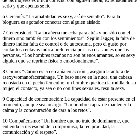
de las mujeres es difícil conectar con alguien literal, extremadamente
serio y que apenas se ríe.
6 Cercanía: “La amabilidad es sexy, así de sencillo”. Para la
bloguera es agotador conectar con alguien aislado.
7 Generosidad: “La tacañería me echa para atrás y no sólo con el
dinero sino también con los sentimientos”. Según Jagger, la falta de
dinero indica falta de control o de autoestima, pero el gusto por
contar los centavos indica preferencia por las cosas antes que las
personas. “Los hombres tacaños no son buenos amantes, so es sexy
alguien que se reprime física o emocionalmente”.
8 Cariño: “Cariño es la cercanía en acción”, asegura la autora de
asexywomanofacertainage. Un beso suave en la nuca, una cabeza
recostada en el pecho femenino, un hombre que toca la rodilla de su
mujer, el contacto, ya sea o no con fines sexuales, resulta sexy.
9 Capacidad de concentración: La capacidad de estar presente en el
momento, aunque sea amargo. “Un hombre capaz de mantener la
calma y la concentración de cara a los retos”.
10 Compañerismo: “Un hombre que no trate de dominarme, que
entienda la necesidad del compromiso, la reciprocidad, la
comunicación y el respeto”.