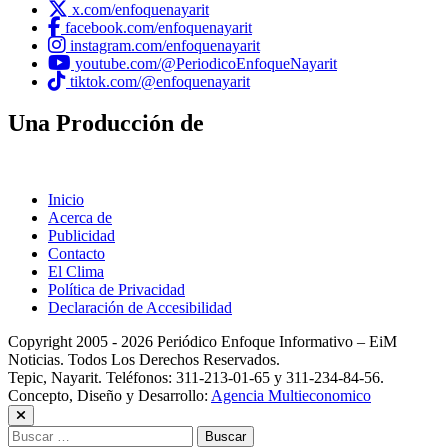
x.com/enfoquenayarit
facebook.com/enfoquenayarit
instagram.com/enfoquenayarit
youtube.com/@PeriodicoEnfoqueNayarit
tiktok.com/@enfoquenayarit
Una Producción de
Inicio
Acerca de
Publicidad
Contacto
El Clima
Política de Privacidad
Declaración de Accesibilidad
Copyright 2005 - 2026 Periódico Enfoque Informativo – EiM
Noticias. Todos Los Derechos Reservados.
Tepic, Nayarit. Teléfonos: 311-213-01-65 y 311-234-84-56.
Concepto, Diseño y Desarrollo:
Agencia Multieconomico
Buscar: