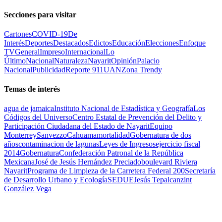
Secciones para visitar
Cartones
COVID-19
De
Interés
Deportes
Destacados
Edictos
Educación
Elecciones
Enfoque
TV
General
Impreso
Internacional
Lo
Último
Nacional
Naturaleza
Nayarit
Opinión
Palacio
Nacional
Publicidad
Reporte 911
UAN
Zona Trendy
Temas de interés
agua de jamaica
Instituto Nacional de Estadística y Geografía
Los
Códigos del Universo
Centro Estatal de Prevención del Delito y
Participación Ciudadana del Estado de Nayarit
Equipo
Monterrey
Sanvezzo
Cahuama
mortalidad
Gobernatura de dos
años
contaminacion de lagunas
Leyes de Ingresos
ejercicio fiscal
2014
Gobernatura
Confederación Patronal de la República
Mexicana
José de Jesús Hernández Preciado
boulevard Riviera
Nayarit
Programa de Limpieza de la Carretera Federal 200
Secretaría
de Desarrollo Urbano y Ecología
SEDUE
Jesús Tepalcanzint
González Vega