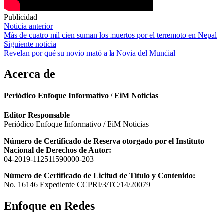
Publicidad
Navegación
Noticia anterior
Más de cuatro mil cien suman los muertos por el terremoto en Nepal
de
Siguiente noticia
entradas
Revelan por qué su novio mató a la Novia del Mundial
Acerca de
Periódico Enfoque Informativo / EiM Noticias
Editor Responsable
Periódico Enfoque Informativo / EiM Noticias
Número de Certificado de Reserva otorgado por el Instituto
Nacional de Derechos de Autor:
04-2019-112511590000-203
Número de Certificado de Licitud de Título y Contenido:
No. 16146 Expediente CCPRI/3/TC/14/20079
Enfoque en Redes