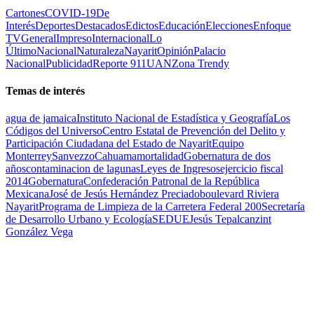
Cartones
COVID-19
De
Interés
Deportes
Destacados
Edictos
Educación
Elecciones
Enfoque
TV
General
Impreso
Internacional
Lo
Último
Nacional
Naturaleza
Nayarit
Opinión
Palacio
Nacional
Publicidad
Reporte 911
UAN
Zona Trendy
Temas de interés
agua de jamaica
Instituto Nacional de Estadística y Geografía
Los
Códigos del Universo
Centro Estatal de Prevención del Delito y
Participación Ciudadana del Estado de Nayarit
Equipo
Monterrey
Sanvezzo
Cahuama
mortalidad
Gobernatura de dos
años
contaminacion de lagunas
Leyes de Ingresos
ejercicio fiscal
2014
Gobernatura
Confederación Patronal de la República
Mexicana
José de Jesús Hernández Preciado
boulevard Riviera
Nayarit
Programa de Limpieza de la Carretera Federal 200
Secretaría
de Desarrollo Urbano y Ecología
SEDUE
Jesús Tepalcanzint
González Vega