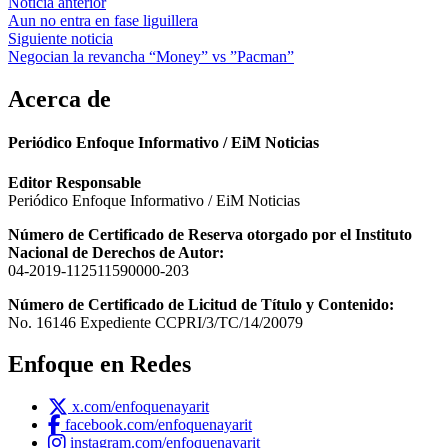
Navegación
Noticia anterior
Aun no entra en fase liguillera
de
Siguiente noticia
entradas
Negocian la revancha “Money” vs ”Pacman”
Acerca de
Periódico Enfoque Informativo / EiM Noticias
Editor Responsable
Periódico Enfoque Informativo / EiM Noticias
Número de Certificado de Reserva otorgado por el Instituto
Nacional de Derechos de Autor:
04-2019-112511590000-203
Número de Certificado de Licitud de Título y Contenido:
No. 16146 Expediente CCPRI/3/TC/14/20079
Enfoque en Redes
x.com/enfoquenayarit
facebook.com/enfoquenayarit
instagram.com/enfoquenayarit