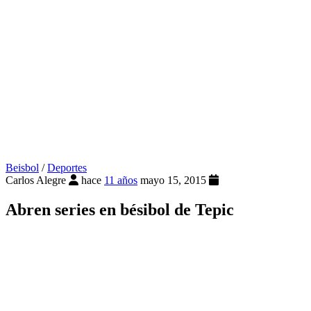
Beisbol
/
Deportes
Carlos Alegre
hace
11 años
mayo 15, 2015
Abren series en bésibol de Tepic