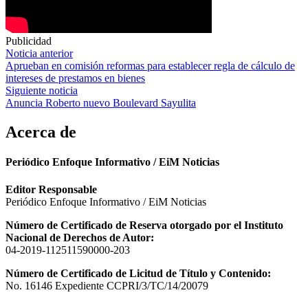
Publicidad
Navegación
Noticia anterior
Aprueban en comisión reformas para establecer regla de cálculo de
de
intereses de prestamos en bienes
entradas
Siguiente noticia
Anuncia Roberto nuevo Boulevard Sayulita
Acerca de
Periódico Enfoque Informativo / EiM Noticias
Editor Responsable
Periódico Enfoque Informativo / EiM Noticias
Número de Certificado de Reserva otorgado por el Instituto
Nacional de Derechos de Autor:
04-2019-112511590000-203
Número de Certificado de Licitud de Título y Contenido:
No. 16146 Expediente CCPRI/3/TC/14/20079