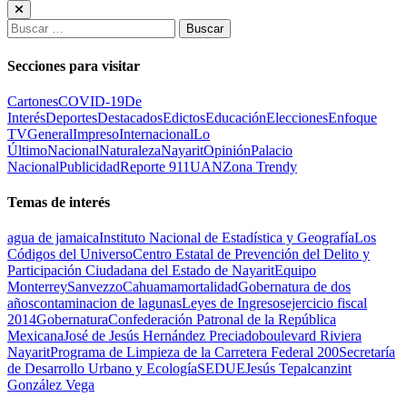
Buscar:
Secciones para visitar
Cartones
COVID-19
De
Interés
Deportes
Destacados
Edictos
Educación
Elecciones
Enfoque
TV
General
Impreso
Internacional
Lo
Último
Nacional
Naturaleza
Nayarit
Opinión
Palacio
Nacional
Publicidad
Reporte 911
UAN
Zona Trendy
Temas de interés
agua de jamaica
Instituto Nacional de Estadística y Geografía
Los
Códigos del Universo
Centro Estatal de Prevención del Delito y
Participación Ciudadana del Estado de Nayarit
Equipo
Monterrey
Sanvezzo
Cahuama
mortalidad
Gobernatura de dos
años
contaminacion de lagunas
Leyes de Ingresos
ejercicio fiscal
2014
Gobernatura
Confederación Patronal de la República
Mexicana
José de Jesús Hernández Preciado
boulevard Riviera
Nayarit
Programa de Limpieza de la Carretera Federal 200
Secretaría
de Desarrollo Urbano y Ecología
SEDUE
Jesús Tepalcanzint
González Vega