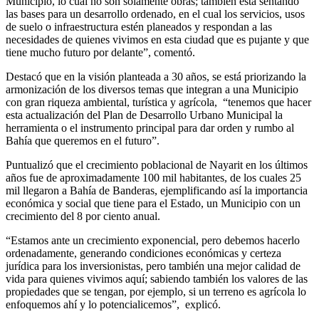
Municipio, lo cual no son solamente obras; también está sentando
las bases para un desarrollo ordenado, en el cual los servicios, usos
de suelo o infraestructura estén planeados y respondan a las
necesidades de quienes vivimos en esta ciudad que es pujante y que
tiene mucho futuro por delante”, comentó.
Destacó que en la visión planteada a 30 años, se está priorizando la
armonización de los diversos temas que integran a una Municipio
con gran riqueza ambiental, turística y agrícola,
“tenemos que hacer
esta actualización del Plan de Desarrollo Urbano Municipal la
herramienta o el instrumento principal para dar orden y rumbo al
Bahía que queremos en el futuro”.
Puntualizó que el crecimiento poblacional de Nayarit en los últimos
años fue de aproximadamente 100 mil habitantes, de los cuales 25
mil llegaron a Bahía de Banderas, ejemplificando así la importancia
económica y social que tiene para el Estado, un Municipio con un
crecimiento del 8 por ciento anual.
“Estamos ante un crecimiento exponencial, pero debemos hacerlo
ordenadamente, generando condiciones económicas y certeza
jurídica para los inversionistas, pero también una mejor calidad de
vida para quienes vivimos aquí; sabiendo también los valores de las
propiedades que se tengan, por ejemplo, si un terreno es agrícola lo
enfoquemos ahí y lo potencialicemos”,
explicó.