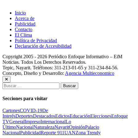
Inicio
Acerca de
Publicidad
Contacto
El Clima
Política de Privacidad
Declaración de Accesibilidad
Copyright 2005 - 2026 Periódico Enfoque Informativo – EiM
Noticias. Todos Los Derechos Reservados.
Tepic, Nayarit. Teléfonos: 311-213-01-65 y 311-234-84-56.
Concepto, Diseño y Desarrollo:
Agencia Multieconomico
Buscar:
Secciones para visitar
Cartones
COVID-19
De
Interés
Deportes
Destacados
Edictos
Educación
Elecciones
Enfoque
TV
General
Impreso
Internacional
Lo
Último
Nacional
Naturaleza
Nayarit
Opinión
Palacio
Nacional
Publicidad
Reporte 911
UAN
Zona Trendy