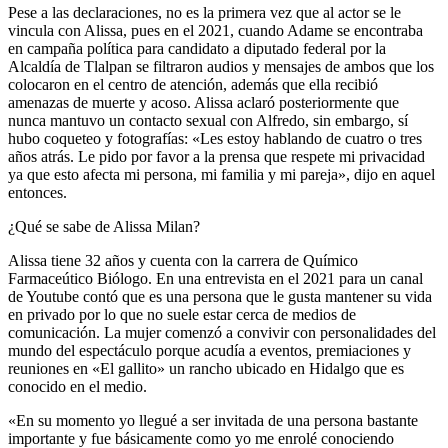
Pese a las declaraciones, no es la primera vez que al actor se le
vincula con Alissa, pues en el 2021, cuando Adame se encontraba
en campaña política para candidato a diputado federal por la
Alcaldía de Tlalpan se filtraron audios y mensajes de ambos que los
colocaron en el centro de atención, además que ella recibió
amenazas de muerte y acoso. Alissa aclaró posteriormente que
nunca mantuvo un contacto sexual con Alfredo, sin embargo, sí
hubo coqueteo y fotografías: «Les estoy hablando de cuatro o tres
años atrás. Le pido por favor a la prensa que respete mi privacidad
ya que esto afecta mi persona, mi familia y mi pareja», dijo en aquel
entonces.
¿Qué se sabe de Alissa Milan?
Alissa tiene 32 años y cuenta con la carrera de Químico
Farmaceútico Biólogo. En una entrevista en el 2021 para un canal
de Youtube contó que es una persona que le gusta mantener su vida
en privado por lo que no suele estar cerca de medios de
comunicación. La mujer comenzó a convivir con personalidades del
mundo del espectáculo porque acudía a eventos, premiaciones y
reuniones en «El gallito» un rancho ubicado en Hidalgo que es
conocido en el medio.
«En su momento yo llegué a ser invitada de una persona bastante
importante y fue básicamente como yo me enrolé conociendo