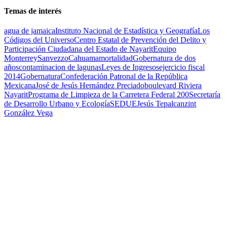
Temas de interés
agua de jamaica
Instituto Nacional de Estadística y Geografía
Los
Códigos del Universo
Centro Estatal de Prevención del Delito y
Participación Ciudadana del Estado de Nayarit
Equipo
Monterrey
Sanvezzo
Cahuama
mortalidad
Gobernatura de dos
años
contaminacion de lagunas
Leyes de Ingresos
ejercicio fiscal
2014
Gobernatura
Confederación Patronal de la República
Mexicana
José de Jesús Hernández Preciado
boulevard Riviera
Nayarit
Programa de Limpieza de la Carretera Federal 200
Secretaría
de Desarrollo Urbano y Ecología
SEDUE
Jesús Tepalcanzint
González Vega