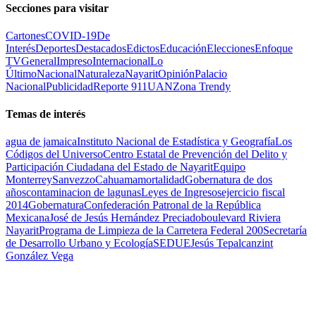
Secciones para visitar
Cartones
COVID-19
De
Interés
Deportes
Destacados
Edictos
Educación
Elecciones
Enfoque
TV
General
Impreso
Internacional
Lo
Último
Nacional
Naturaleza
Nayarit
Opinión
Palacio
Nacional
Publicidad
Reporte 911
UAN
Zona Trendy
Temas de interés
agua de jamaica
Instituto Nacional de Estadística y Geografía
Los
Códigos del Universo
Centro Estatal de Prevención del Delito y
Participación Ciudadana del Estado de Nayarit
Equipo
Monterrey
Sanvezzo
Cahuama
mortalidad
Gobernatura de dos
años
contaminacion de lagunas
Leyes de Ingresos
ejercicio fiscal
2014
Gobernatura
Confederación Patronal de la República
Mexicana
José de Jesús Hernández Preciado
boulevard Riviera
Nayarit
Programa de Limpieza de la Carretera Federal 200
Secretaría
de Desarrollo Urbano y Ecología
SEDUE
Jesús Tepalcanzint
González Vega