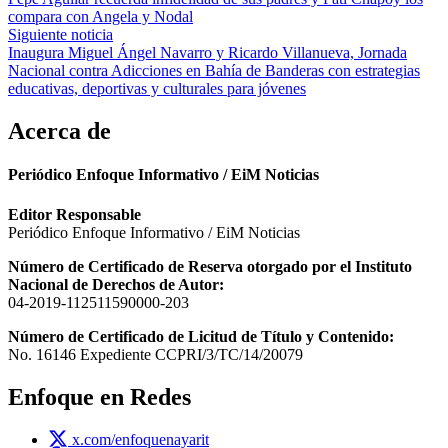
de
compara con Angela y Nodal
entradas
Siguiente noticia
Inaugura Miguel Ángel Navarro y Ricardo Villanueva, Jornada
Nacional contra Adicciones en Bahía de Banderas con estrategias
educativas, deportivas y culturales para jóvenes
Acerca de
Periódico Enfoque Informativo / EiM Noticias
Editor Responsable
Periódico Enfoque Informativo / EiM Noticias
Número de Certificado de Reserva otorgado por el Instituto
Nacional de Derechos de Autor:
04-2019-112511590000-203
Número de Certificado de Licitud de Título y Contenido:
No. 16146 Expediente CCPRI/3/TC/14/20079
Enfoque en Redes
x.com/enfoquenayarit