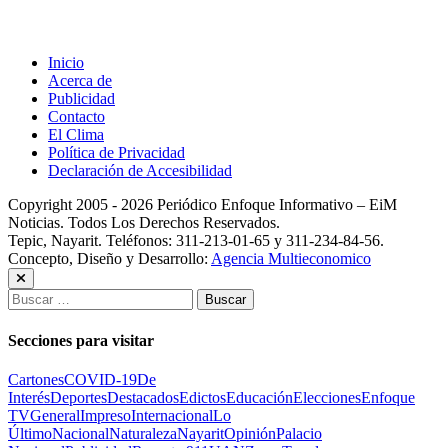
Inicio
Acerca de
Publicidad
Contacto
El Clima
Política de Privacidad
Declaración de Accesibilidad
Copyright 2005 - 2026 Periódico Enfoque Informativo – EiM
Noticias. Todos Los Derechos Reservados.
Tepic, Nayarit. Teléfonos: 311-213-01-65 y 311-234-84-56.
Concepto, Diseño y Desarrollo:
Agencia Multieconomico
Buscar:
Secciones para visitar
Cartones
COVID-19
De
Interés
Deportes
Destacados
Edictos
Educación
Elecciones
Enfoque
TV
General
Impreso
Internacional
Lo
Último
Nacional
Naturaleza
Nayarit
Opinión
Palacio