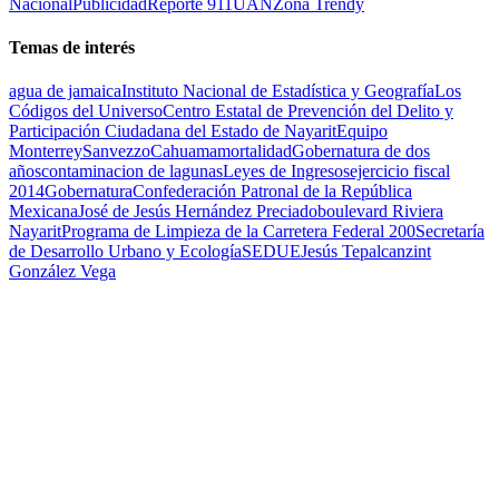
Nacional
Publicidad
Reporte 911
UAN
Zona Trendy
Temas de interés
agua de jamaica
Instituto Nacional de Estadística y Geografía
Los
Códigos del Universo
Centro Estatal de Prevención del Delito y
Participación Ciudadana del Estado de Nayarit
Equipo
Monterrey
Sanvezzo
Cahuama
mortalidad
Gobernatura de dos
años
contaminacion de lagunas
Leyes de Ingresos
ejercicio fiscal
2014
Gobernatura
Confederación Patronal de la República
Mexicana
José de Jesús Hernández Preciado
boulevard Riviera
Nayarit
Programa de Limpieza de la Carretera Federal 200
Secretaría
de Desarrollo Urbano y Ecología
SEDUE
Jesús Tepalcanzint
González Vega