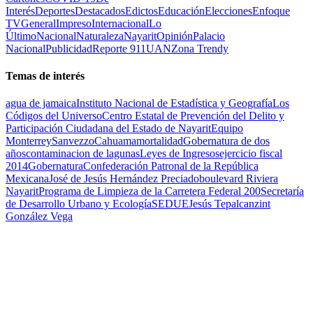
Interés
Deportes
Destacados
Edictos
Educación
Elecciones
Enfoque
TV
General
Impreso
Internacional
Lo
Último
Nacional
Naturaleza
Nayarit
Opinión
Palacio
Nacional
Publicidad
Reporte 911
UAN
Zona Trendy
Temas de interés
agua de jamaica
Instituto Nacional de Estadística y Geografía
Los
Códigos del Universo
Centro Estatal de Prevención del Delito y
Participación Ciudadana del Estado de Nayarit
Equipo
Monterrey
Sanvezzo
Cahuama
mortalidad
Gobernatura de dos
años
contaminacion de lagunas
Leyes de Ingresos
ejercicio fiscal
2014
Gobernatura
Confederación Patronal de la República
Mexicana
José de Jesús Hernández Preciado
boulevard Riviera
Nayarit
Programa de Limpieza de la Carretera Federal 200
Secretaría
de Desarrollo Urbano y Ecología
SEDUE
Jesús Tepalcanzint
González Vega