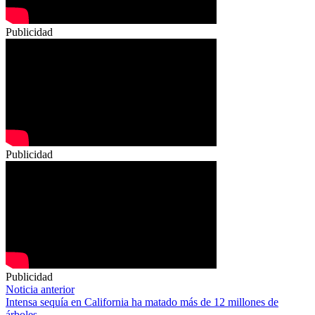
Publicidad
Publicidad
Publicidad
Navegación
Noticia anterior
Intensa sequía en California ha matado más de 12 millones de
de
árboles