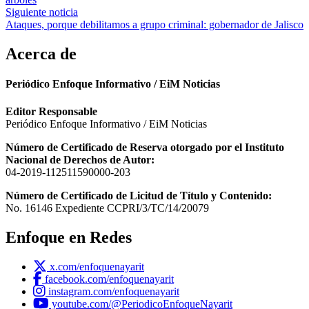
entradas
Siguiente noticia
Ataques, porque debilitamos a grupo criminal: gobernador de Jalisco
Acerca de
Periódico Enfoque Informativo / EiM Noticias
Editor Responsable
Periódico Enfoque Informativo / EiM Noticias
Número de Certificado de Reserva otorgado por el Instituto
Nacional de Derechos de Autor:
04-2019-112511590000-203
Número de Certificado de Licitud de Título y Contenido:
No. 16146 Expediente CCPRI/3/TC/14/20079
Enfoque en Redes
x.com/enfoquenayarit
facebook.com/enfoquenayarit
instagram.com/enfoquenayarit
youtube.com/@PeriodicoEnfoqueNayarit