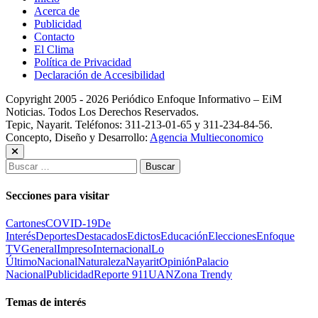
Acerca de
Publicidad
Contacto
El Clima
Política de Privacidad
Declaración de Accesibilidad
Copyright 2005 - 2026 Periódico Enfoque Informativo – EiM
Noticias. Todos Los Derechos Reservados.
Tepic, Nayarit. Teléfonos: 311-213-01-65 y 311-234-84-56.
Concepto, Diseño y Desarrollo:
Agencia Multieconomico
Buscar:
Secciones para visitar
Cartones
COVID-19
De
Interés
Deportes
Destacados
Edictos
Educación
Elecciones
Enfoque
TV
General
Impreso
Internacional
Lo
Último
Nacional
Naturaleza
Nayarit
Opinión
Palacio
Nacional
Publicidad
Reporte 911
UAN
Zona Trendy
Temas de interés