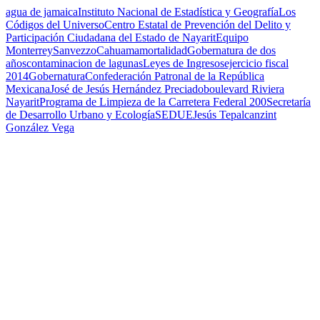
agua de jamaica
Instituto Nacional de Estadística y Geografía
Los
Códigos del Universo
Centro Estatal de Prevención del Delito y
Participación Ciudadana del Estado de Nayarit
Equipo
Monterrey
Sanvezzo
Cahuama
mortalidad
Gobernatura de dos
años
contaminacion de lagunas
Leyes de Ingresos
ejercicio fiscal
2014
Gobernatura
Confederación Patronal de la República
Mexicana
José de Jesús Hernández Preciado
boulevard Riviera
Nayarit
Programa de Limpieza de la Carretera Federal 200
Secretaría
de Desarrollo Urbano y Ecología
SEDUE
Jesús Tepalcanzint
González Vega