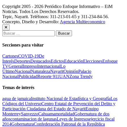
Copyright 2005 - 2026 Periódico Enfoque Informativo – EiM
Noticias. Todos Los Derechos Reservados.
Tepic, Nayarit. Teléfonos: 311-213-01-65 y 311-234-84-56.
Concepto, Diseño y Desarrollo:
Agencia Multieconomico
Buscar:
Secciones para visitar
Cartones
COVID-19
De
Interés
Deportes
Destacados
Edictos
Educación
Elecciones
Enfoque
TV
General
Impreso
Internacional
Lo
Último
Nacional
Naturaleza
Nayarit
Opinión
Palacio
Nacional
Publicidad
Reporte 911
UAN
Zona Trendy
Temas de interés
agua de jamaica
Instituto Nacional de Estadística y Geografía
Los
Códigos del Universo
Centro Estatal de Prevención del Delito y
Participación Ciudadana del Estado de Nayarit
Equipo
Monterrey
Sanvezzo
Cahuama
mortalidad
Gobernatura de dos
años
contaminacion de lagunas
Leyes de Ingresos
ejercicio fiscal
2014
Gobernatura
Confederación Patronal de la República