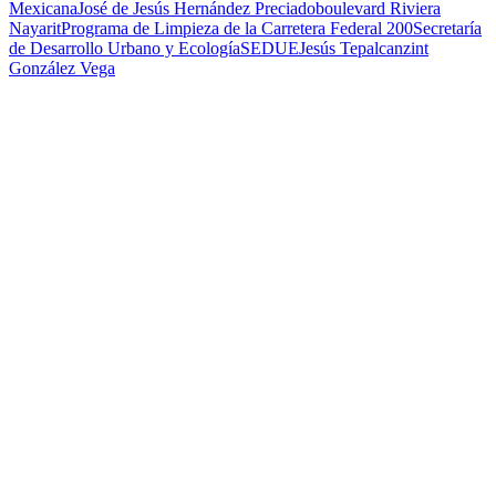
Mexicana
José de Jesús Hernández Preciado
boulevard Riviera
Nayarit
Programa de Limpieza de la Carretera Federal 200
Secretaría
de Desarrollo Urbano y Ecología
SEDUE
Jesús Tepalcanzint
González Vega