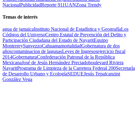
Nacional
Publicidad
Reporte 911
UAN
Zona Trendy
Temas de interés
agua de jamaica
Instituto Nacional de Estadística y Geografía
Los
Códigos del Universo
Centro Estatal de Prevención del Delito y
Participación Ciudadana del Estado de Nayarit
Equipo
Monterrey
Sanvezzo
Cahuama
mortalidad
Gobernatura de dos
años
contaminacion de lagunas
Leyes de Ingresos
ejercicio fiscal
2014
Gobernatura
Confederación Patronal de la República
Mexicana
José de Jesús Hernández Preciado
boulevard Riviera
Nayarit
Programa de Limpieza de la Carretera Federal 200
Secretaría
de Desarrollo Urbano y Ecología
SEDUE
Jesús Tepalcanzint
González Vega