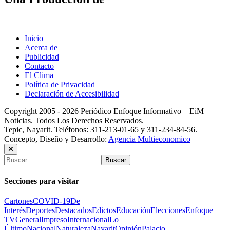
Inicio
Acerca de
Publicidad
Contacto
El Clima
Política de Privacidad
Declaración de Accesibilidad
Copyright 2005 - 2026 Periódico Enfoque Informativo – EiM
Noticias. Todos Los Derechos Reservados.
Tepic, Nayarit. Teléfonos: 311-213-01-65 y 311-234-84-56.
Concepto, Diseño y Desarrollo:
Agencia Multieconomico
Buscar:
Secciones para visitar
Cartones
COVID-19
De
Interés
Deportes
Destacados
Edictos
Educación
Elecciones
Enfoque
TV
General
Impreso
Internacional
Lo
Último
Nacional
Naturaleza
Nayarit
Opinión
Palacio