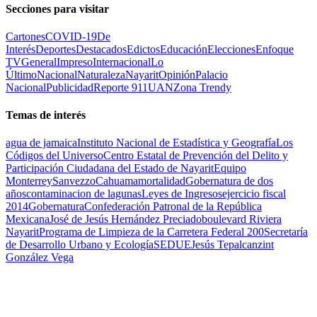
Secciones para visitar
Cartones
COVID-19
De
Interés
Deportes
Destacados
Edictos
Educación
Elecciones
Enfoque
TV
General
Impreso
Internacional
Lo
Último
Nacional
Naturaleza
Nayarit
Opinión
Palacio
Nacional
Publicidad
Reporte 911
UAN
Zona Trendy
Temas de interés
agua de jamaica
Instituto Nacional de Estadística y Geografía
Los
Códigos del Universo
Centro Estatal de Prevención del Delito y
Participación Ciudadana del Estado de Nayarit
Equipo
Monterrey
Sanvezzo
Cahuama
mortalidad
Gobernatura de dos
años
contaminacion de lagunas
Leyes de Ingresos
ejercicio fiscal
2014
Gobernatura
Confederación Patronal de la República
Mexicana
José de Jesús Hernández Preciado
boulevard Riviera
Nayarit
Programa de Limpieza de la Carretera Federal 200
Secretaría
de Desarrollo Urbano y Ecología
SEDUE
Jesús Tepalcanzint
González Vega