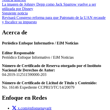
Navegación
La imagen de Johnny Depp como Jack Sparrow vuelve a ser
de
utilizada por Disney
entradas
Siguiente noticia
Revisará Congreso reforma para que Patronato de la UAN recaude
y fiscalice su impuesto
Acerca de
Periódico Enfoque Informativo / EiM Noticias
Editor Responsable
Periódico Enfoque Informativo / EiM Noticias
Número de Certificado de Reserva otorgado por el Instituto
Nacional de Derechos de Autor:
04-2019-112511590000-203
Número de Certificado de Licitud de Título y Contenido:
No. 16146 Expediente CCPRI/3/TC/14/20079
Enfoque en Redes
x.com/enfoquenayarit