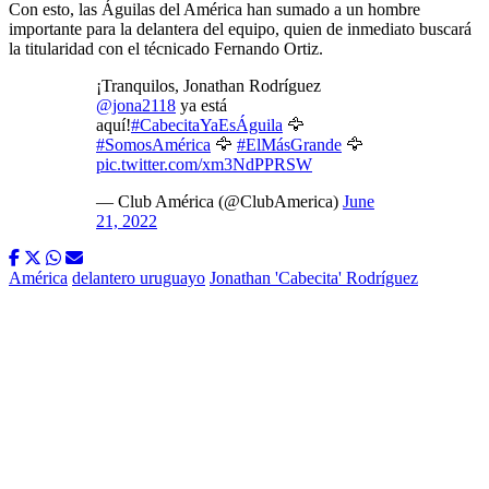
Con esto, las Águilas del América han sumado a un hombre
importante para la delantera del equipo, quien de inmediato buscará
la titularidad con el técnicado Fernando Ortiz.
¡Tranquilos, Jonathan Rodríguez
@jona2118
ya está
aquí!
#CabecitaYaEsÁguila
🦅
#SomosAmérica
🦅
#ElMásGrande
🦅
pic.twitter.com/xm3NdPPRSW
— Club América (@ClubAmerica)
June
21, 2022
América
delantero uruguayo
Jonathan 'Cabecita' Rodríguez