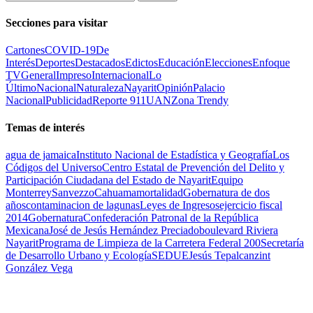
Secciones para visitar
Cartones
COVID-19
De
Interés
Deportes
Destacados
Edictos
Educación
Elecciones
Enfoque
TV
General
Impreso
Internacional
Lo
Último
Nacional
Naturaleza
Nayarit
Opinión
Palacio
Nacional
Publicidad
Reporte 911
UAN
Zona Trendy
Temas de interés
agua de jamaica
Instituto Nacional de Estadística y Geografía
Los
Códigos del Universo
Centro Estatal de Prevención del Delito y
Participación Ciudadana del Estado de Nayarit
Equipo
Monterrey
Sanvezzo
Cahuama
mortalidad
Gobernatura de dos
años
contaminacion de lagunas
Leyes de Ingresos
ejercicio fiscal
2014
Gobernatura
Confederación Patronal de la República
Mexicana
José de Jesús Hernández Preciado
boulevard Riviera
Nayarit
Programa de Limpieza de la Carretera Federal 200
Secretaría
de Desarrollo Urbano y Ecología
SEDUE
Jesús Tepalcanzint
González Vega