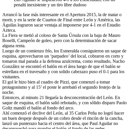
penalti inexistente y un tiro libre dudoso
Arrancó la fase más interesante en el Apertura 2015, la de matar o
morir, y en la serie de Cuartos de Final entre León y América, las
Águilas lograron sacar ventaja al imponerse por 4-1 en el Estadio
Azteca.
La Fiera se metió al coloso de Santa Úrsula con la baja de Mauro
Boselli, Campeón de goleo, pero con la determinación de sacar
alguna renta.
Luego de un comienzo frío, los Esmeralda consiguieron un saque de
esquina, aprovecharon un ‘parpadeo’ del local, cobraron en corto y
tomaron mal parada a la defensa azulcrema, como resultado, Nacho
González se encontró el balón en el área luego de que el balón se
estrellara en el travesaño y con solido cabezazo puso el 0-1 para los
visitantes.
El gol le hizo bien al cuadro de Pizzi, que comenzó a tomar
protagonismo y al 15’ el poste le arrebató el segundo festejo de la
noche.
Entonces, al minuto 21 llegaría la desconcentración del León. En
saque de esquina, el balón salió rebotado, y con sólido disparo Paolo
Goltz mandó el balón al fondo del arco.
Ahí comenzó el declive del León, al 35 Carlos Peña no logró hacer
un buen despeje después de un cobro desde el rincón de la cancha,
lanzó un punterazo hacia el centro del área, que Paul Aguilar no
desaprovechó para mandar el balón al fondo de las redes.