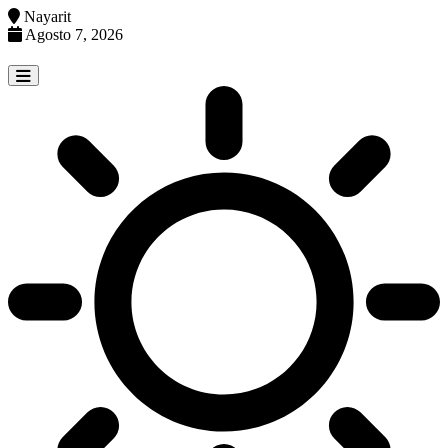
Nayarit
Agosto 7, 2026
Skip
to
content