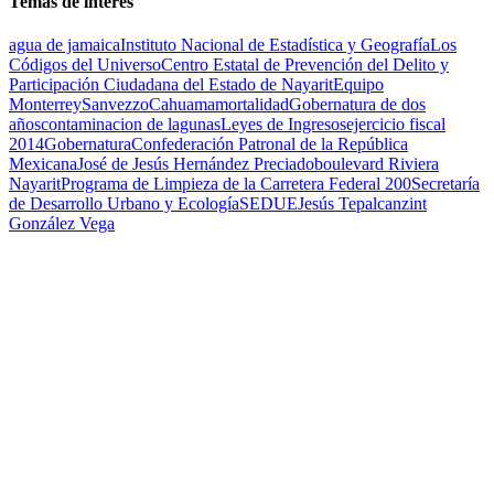
Temas de interés
agua de jamaica
Instituto Nacional de Estadística y Geografía
Los
Códigos del Universo
Centro Estatal de Prevención del Delito y
Participación Ciudadana del Estado de Nayarit
Equipo
Monterrey
Sanvezzo
Cahuama
mortalidad
Gobernatura de dos
años
contaminacion de lagunas
Leyes de Ingresos
ejercicio fiscal
2014
Gobernatura
Confederación Patronal de la República
Mexicana
José de Jesús Hernández Preciado
boulevard Riviera
Nayarit
Programa de Limpieza de la Carretera Federal 200
Secretaría
de Desarrollo Urbano y Ecología
SEDUE
Jesús Tepalcanzint
González Vega