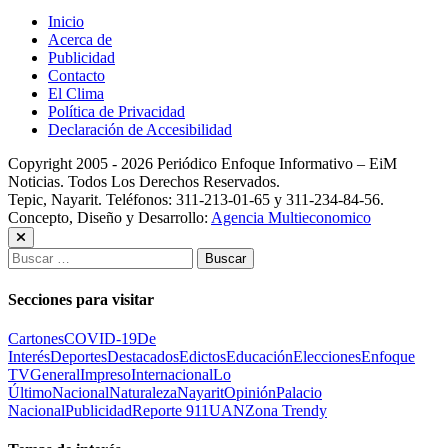
Inicio
Acerca de
Publicidad
Contacto
El Clima
Política de Privacidad
Declaración de Accesibilidad
Copyright 2005 - 2026 Periódico Enfoque Informativo – EiM
Noticias. Todos Los Derechos Reservados.
Tepic, Nayarit. Teléfonos: 311-213-01-65 y 311-234-84-56.
Concepto, Diseño y Desarrollo:
Agencia Multieconomico
Buscar:
Secciones para visitar
Cartones
COVID-19
De
Interés
Deportes
Destacados
Edictos
Educación
Elecciones
Enfoque
TV
General
Impreso
Internacional
Lo
Último
Nacional
Naturaleza
Nayarit
Opinión
Palacio
Nacional
Publicidad
Reporte 911
UAN
Zona Trendy