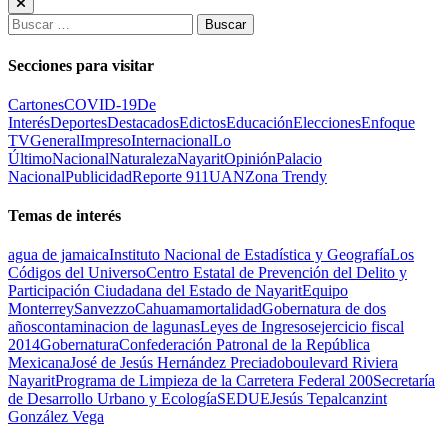
Buscar:
Secciones para visitar
Cartones
COVID-19
De
Interés
Deportes
Destacados
Edictos
Educación
Elecciones
Enfoque
TV
General
Impreso
Internacional
Lo
Último
Nacional
Naturaleza
Nayarit
Opinión
Palacio
Nacional
Publicidad
Reporte 911
UAN
Zona Trendy
Temas de interés
agua de jamaica
Instituto Nacional de Estadística y Geografía
Los
Códigos del Universo
Centro Estatal de Prevención del Delito y
Participación Ciudadana del Estado de Nayarit
Equipo
Monterrey
Sanvezzo
Cahuama
mortalidad
Gobernatura de dos
años
contaminacion de lagunas
Leyes de Ingresos
ejercicio fiscal
2014
Gobernatura
Confederación Patronal de la República
Mexicana
José de Jesús Hernández Preciado
boulevard Riviera
Nayarit
Programa de Limpieza de la Carretera Federal 200
Secretaría
de Desarrollo Urbano y Ecología
SEDUE
Jesús Tepalcanzint
González Vega