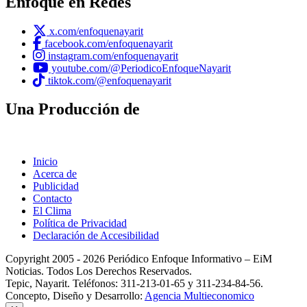
Enfoque en Redes
x.com/enfoquenayarit
facebook.com/enfoquenayarit
instagram.com/enfoquenayarit
youtube.com/@PeriodicoEnfoqueNayarit
tiktok.com/@enfoquenayarit
Una Producción de
Inicio
Acerca de
Publicidad
Contacto
El Clima
Política de Privacidad
Declaración de Accesibilidad
Copyright 2005 - 2026 Periódico Enfoque Informativo – EiM
Noticias. Todos Los Derechos Reservados.
Tepic, Nayarit. Teléfonos: 311-213-01-65 y 311-234-84-56.
Concepto, Diseño y Desarrollo:
Agencia Multieconomico