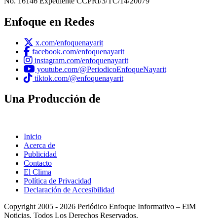
No. 16146 Expediente CCPRI/3/TC/14/20079
Enfoque en Redes
x.com/enfoquenayarit
facebook.com/enfoquenayarit
instagram.com/enfoquenayarit
youtube.com/@PeriodicoEnfoqueNayarit
tiktok.com/@enfoquenayarit
Una Producción de
Inicio
Acerca de
Publicidad
Contacto
El Clima
Política de Privacidad
Declaración de Accesibilidad
Copyright 2005 - 2026 Periódico Enfoque Informativo – EiM
Noticias. Todos Los Derechos Reservados.