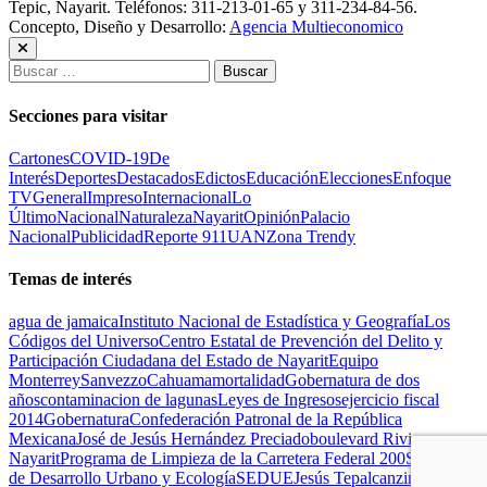
Tepic, Nayarit. Teléfonos: 311-213-01-65 y 311-234-84-56.
Concepto, Diseño y Desarrollo:
Agencia Multieconomico
Buscar:
Secciones para visitar
Cartones
COVID-19
De
Interés
Deportes
Destacados
Edictos
Educación
Elecciones
Enfoque
TV
General
Impreso
Internacional
Lo
Último
Nacional
Naturaleza
Nayarit
Opinión
Palacio
Nacional
Publicidad
Reporte 911
UAN
Zona Trendy
Temas de interés
agua de jamaica
Instituto Nacional de Estadística y Geografía
Los
Códigos del Universo
Centro Estatal de Prevención del Delito y
Participación Ciudadana del Estado de Nayarit
Equipo
Monterrey
Sanvezzo
Cahuama
mortalidad
Gobernatura de dos
años
contaminacion de lagunas
Leyes de Ingresos
ejercicio fiscal
2014
Gobernatura
Confederación Patronal de la República
Mexicana
José de Jesús Hernández Preciado
boulevard Riviera
Nayarit
Programa de Limpieza de la Carretera Federal 200
Secretaría
de Desarrollo Urbano y Ecología
SEDUE
Jesús Tepalcanzint