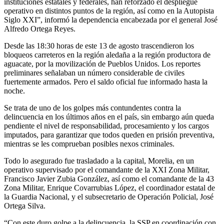
instituciones estatales y federales, han reforzado el despliegue
operativo en distintos puntos de la región, así como en la Autopista
Siglo XXI”, informó la dependencia encabezada por el general José
Alfredo Ortega Reyes.
Desde las 18:30 horas de este 13 de agosto trascendieron los
bloqueos carreteros en la región aledaña a la región productora de
aguacate, por la movilización de Pueblos Unidos. Los reportes
preliminares señalaban un número considerable de civiles
fuertemente armados. Pero el saldo oficial fue informado hasta la
noche.
Se trata de uno de los golpes más contundentes contra la
delincuencia en los últimos años en el país, sin embargo aún queda
pendiente el nivel de responsabilidad, procesamiento y los cargos
imputados, para garantizar que todos queden en prisión preventiva,
mientras se les comprueban posibles nexos criminales.
Todo lo asegurado fue trasladado a la capital, Morelia, en un
operativo supervisado por el comandante de la XXI Zona Militar,
Francisco Javier Zubia González, así como el comandante de la 43
Zona Militar, Enrique Covarrubias López, el coordinador estatal de
la Guardia Nacional, y el subsecretario de Operación Policial, José
Ortega Silva.
“Con este duro golpe a la delincuencia, la SSP en coordinación con