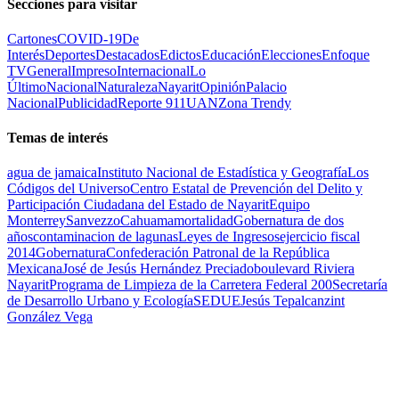
Secciones para visitar
Cartones
COVID-19
De
Interés
Deportes
Destacados
Edictos
Educación
Elecciones
Enfoque
TV
General
Impreso
Internacional
Lo
Último
Nacional
Naturaleza
Nayarit
Opinión
Palacio
Nacional
Publicidad
Reporte 911
UAN
Zona Trendy
Temas de interés
agua de jamaica
Instituto Nacional de Estadística y Geografía
Los
Códigos del Universo
Centro Estatal de Prevención del Delito y
Participación Ciudadana del Estado de Nayarit
Equipo
Monterrey
Sanvezzo
Cahuama
mortalidad
Gobernatura de dos
años
contaminacion de lagunas
Leyes de Ingresos
ejercicio fiscal
2014
Gobernatura
Confederación Patronal de la República
Mexicana
José de Jesús Hernández Preciado
boulevard Riviera
Nayarit
Programa de Limpieza de la Carretera Federal 200
Secretaría
de Desarrollo Urbano y Ecología
SEDUE
Jesús Tepalcanzint
González Vega