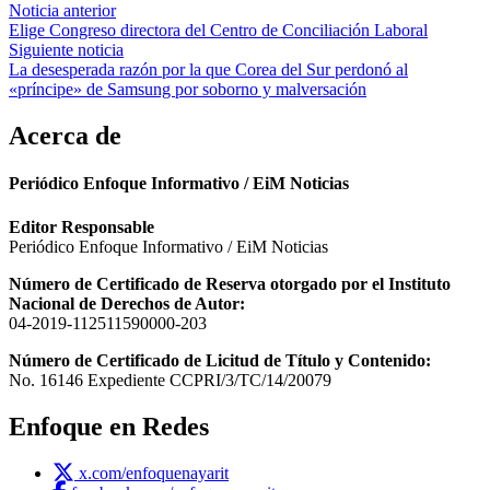
Navegación
Noticia anterior
Elige Congreso directora del Centro de Conciliación Laboral
de
Siguiente noticia
entradas
La desesperada razón por la que Corea del Sur perdonó al
«príncipe» de Samsung por soborno y malversación
Acerca de
Periódico Enfoque Informativo / EiM Noticias
Editor Responsable
Periódico Enfoque Informativo / EiM Noticias
Número de Certificado de Reserva otorgado por el Instituto
Nacional de Derechos de Autor:
04-2019-112511590000-203
Número de Certificado de Licitud de Título y Contenido:
No. 16146 Expediente CCPRI/3/TC/14/20079
Enfoque en Redes
x.com/enfoquenayarit