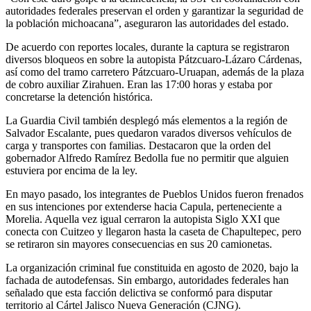
autoridades federales preservan el orden y garantizar la seguridad de
la población michoacana”, aseguraron las autoridades del estado.
De acuerdo con reportes locales, durante la captura se registraron
diversos bloqueos en sobre la autopista Pátzcuaro-Lázaro Cárdenas,
así como del tramo carretero Pátzcuaro-Uruapan, además de la plaza
de cobro auxiliar Zirahuen. Eran las 17:00 horas y estaba por
concretarse la detención histórica.
La Guardia Civil también desplegó más elementos a la región de
Salvador Escalante, pues quedaron varados diversos vehículos de
carga y transportes con familias. Destacaron que la orden del
gobernador Alfredo Ramírez Bedolla fue no permitir que alguien
estuviera por encima de la ley.
En mayo pasado, los integrantes de Pueblos Unidos fueron frenados
en sus intenciones por extenderse hacia Capula, perteneciente a
Morelia. Aquella vez igual cerraron la autopista Siglo XXI que
conecta con Cuitzeo y llegaron hasta la caseta de Chapultepec, pero
se retiraron sin mayores consecuencias en sus 20 camionetas.
La organización criminal fue constituida en agosto de 2020, bajo la
fachada de autodefensas. Sin embargo, autoridades federales han
señalado que esta facción delictiva se conformó para disputar
territorio al Cártel Jalisco Nueva Generación (CJNG).