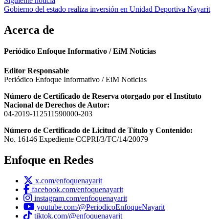
entradas
Siguiente noticia
Gobierno del estado realiza inversión en Unidad Deportiva Nayarit
Acerca de
Periódico Enfoque Informativo / EiM Noticias
Editor Responsable
Periódico Enfoque Informativo / EiM Noticias
Número de Certificado de Reserva otorgado por el Instituto
Nacional de Derechos de Autor:
04-2019-112511590000-203
Número de Certificado de Licitud de Título y Contenido:
No. 16146 Expediente CCPRI/3/TC/14/20079
Enfoque en Redes
x.com/enfoquenayarit
facebook.com/enfoquenayarit
instagram.com/enfoquenayarit
youtube.com/@PeriodicoEnfoqueNayarit
tiktok.com/@enfoquenayarit