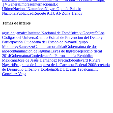
TV
General
Impreso
Internacional
Lo
Último
Nacional
Naturaleza
Nayarit
Opinión
Palacio
Nacional
Publicidad
Reporte 911
UAN
Zona Trendy
Temas de interés
agua de jamaica
Instituto Nacional de Estadística y Geografía
Los
Códigos del Universo
Centro Estatal de Prevención del Delito y
Participación Ciudadana del Estado de Nayarit
Equipo
Monterrey
Sanvezzo
Cahuama
mortalidad
Gobernatura de dos
años
contaminacion de lagunas
Leyes de Ingresos
ejercicio fiscal
2014
Gobernatura
Confederación Patronal de la República
Mexicana
José de Jesús Hernández Preciado
boulevard Riviera
Nayarit
Programa de Limpieza de la Carretera Federal 200
Secretaría
de Desarrollo Urbano y Ecología
SEDUE
Jesús Tepalcanzint
González Vega