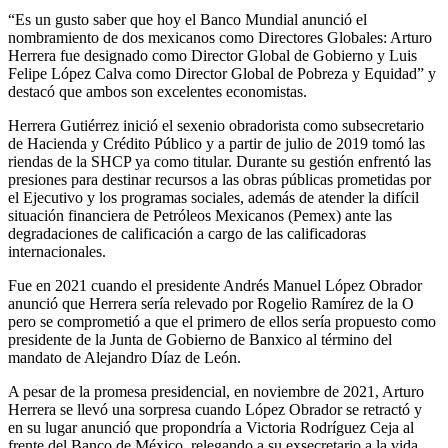
“Es un gusto saber que hoy el Banco Mundial anunció el
nombramiento de dos mexicanos como Directores Globales: Arturo
Herrera fue designado como Director Global de Gobierno y Luis
Felipe López Calva como Director Global de Pobreza y Equidad” y
destacó que ambos son excelentes economistas.
Herrera Gutiérrez inició el sexenio obradorista como subsecretario
de Hacienda y Crédito Público y a partir de julio de 2019 tomó las
riendas de la SHCP ya como titular. Durante su gestión enfrentó las
presiones para destinar recursos a las obras públicas prometidas por
el Ejecutivo y los programas sociales, además de atender la difícil
situación financiera de Petróleos Mexicanos (Pemex) ante las
degradaciones de calificación a cargo de las calificadoras
internacionales.
Fue en 2021 cuando el presidente Andrés Manuel López Obrador
anunció que Herrera sería relevado por Rogelio Ramírez de la O
pero se comprometió a que el primero de ellos sería propuesto como
presidente de la Junta de Gobierno de Banxico al término del
mandato de Alejandro Díaz de León.
A pesar de la promesa presidencial, en noviembre de 2021, Arturo
Herrera se llevó una sorpresa cuando López Obrador se retractó y
en su lugar anunció que propondría a Victoria Rodríguez Ceja al
frente del Banco de México, relegando a su exsecretario a la vida