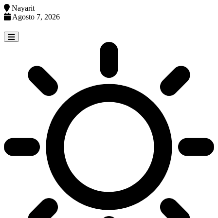
Nayarit
Agosto 7, 2026
Skip
to
content