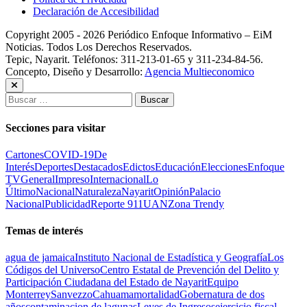
Declaración de Accesibilidad
Copyright 2005 - 2026 Periódico Enfoque Informativo – EiM
Noticias. Todos Los Derechos Reservados.
Tepic, Nayarit. Teléfonos: 311-213-01-65 y 311-234-84-56.
Concepto, Diseño y Desarrollo:
Agencia Multieconomico
Buscar:
Secciones para visitar
Cartones
COVID-19
De
Interés
Deportes
Destacados
Edictos
Educación
Elecciones
Enfoque
TV
General
Impreso
Internacional
Lo
Último
Nacional
Naturaleza
Nayarit
Opinión
Palacio
Nacional
Publicidad
Reporte 911
UAN
Zona Trendy
Temas de interés
agua de jamaica
Instituto Nacional de Estadística y Geografía
Los
Códigos del Universo
Centro Estatal de Prevención del Delito y
Participación Ciudadana del Estado de Nayarit
Equipo
Monterrey
Sanvezzo
Cahuama
mortalidad
Gobernatura de dos
años
contaminacion de lagunas
Leyes de Ingresos
ejercicio fiscal