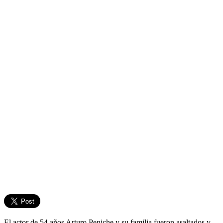
El actor de 54 años Arturo Peniche y su familia fueron asaltados y