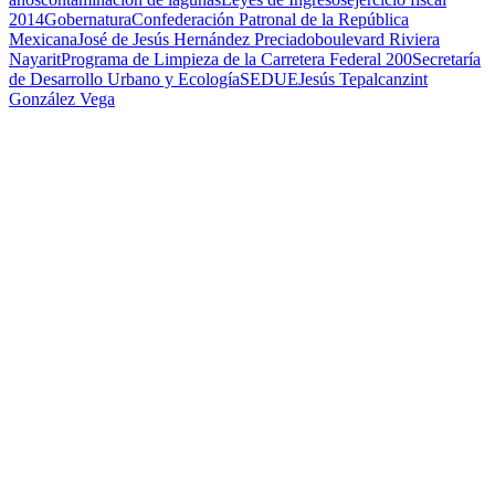
2014
Gobernatura
Confederación Patronal de la República
Mexicana
José de Jesús Hernández Preciado
boulevard Riviera
Nayarit
Programa de Limpieza de la Carretera Federal 200
Secretaría
de Desarrollo Urbano y Ecología
SEDUE
Jesús Tepalcanzint
González Vega