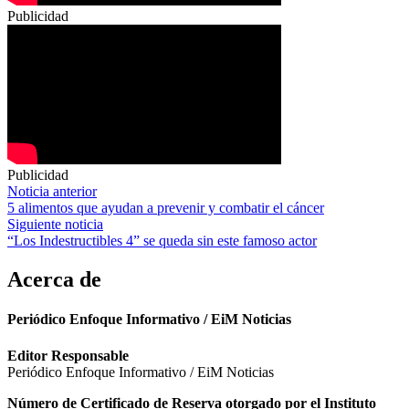
Publicidad
Publicidad
Navegación
Noticia anterior
5 alimentos que ayudan a prevenir y combatir el cáncer
de
Siguiente noticia
entradas
“Los Indestructibles 4” se queda sin este famoso actor
Acerca de
Periódico Enfoque Informativo / EiM Noticias
Editor Responsable
Periódico Enfoque Informativo / EiM Noticias
Número de Certificado de Reserva otorgado por el Instituto