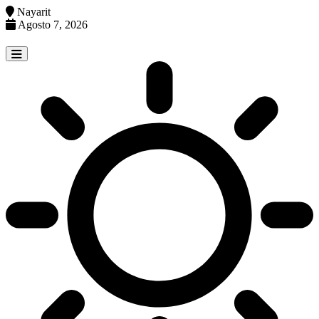
Nayarit
Agosto 7, 2026
Skip
to
content