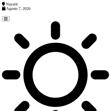
Nayarit
Agosto 7, 2026
Skip
to
content