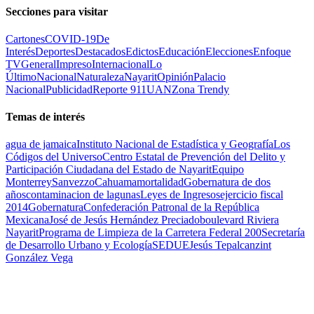
Secciones para visitar
Cartones
COVID-19
De
Interés
Deportes
Destacados
Edictos
Educación
Elecciones
Enfoque
TV
General
Impreso
Internacional
Lo
Último
Nacional
Naturaleza
Nayarit
Opinión
Palacio
Nacional
Publicidad
Reporte 911
UAN
Zona Trendy
Temas de interés
agua de jamaica
Instituto Nacional de Estadística y Geografía
Los
Códigos del Universo
Centro Estatal de Prevención del Delito y
Participación Ciudadana del Estado de Nayarit
Equipo
Monterrey
Sanvezzo
Cahuama
mortalidad
Gobernatura de dos
años
contaminacion de lagunas
Leyes de Ingresos
ejercicio fiscal
2014
Gobernatura
Confederación Patronal de la República
Mexicana
José de Jesús Hernández Preciado
boulevard Riviera
Nayarit
Programa de Limpieza de la Carretera Federal 200
Secretaría
de Desarrollo Urbano y Ecología
SEDUE
Jesús Tepalcanzint
González Vega