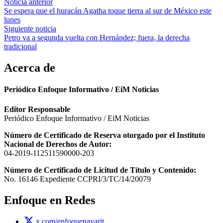
Navegación
Noticia anterior
Se espera que el huracán Agatha toque tierra al sur de México este
de
lunes
entradas
Siguiente noticia
Petro va a segunda vuelta con Hernández; fuera, la derecha
tradicional
Acerca de
Periódico Enfoque Informativo / EiM Noticias
Editor Responsable
Periódico Enfoque Informativo / EiM Noticias
Número de Certificado de Reserva otorgado por el Instituto
Nacional de Derechos de Autor:
04-2019-112511590000-203
Número de Certificado de Licitud de Título y Contenido:
No. 16146 Expediente CCPRI/3/TC/14/20079
Enfoque en Redes
x.com/enfoquenayarit