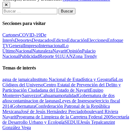
Buscar:
Secciones para visitar
Cartones
COVID-19
De
Interés
Deportes
Destacados
Edictos
Educación
Elecciones
Enfoque
TV
General
Impreso
Internacional
Lo
Último
Nacional
Naturaleza
Nayarit
Opinión
Palacio
Nacional
Publicidad
Reporte 911
UAN
Zona Trendy
Temas de interés
agua de jamaica
Instituto Nacional de Estadística y Geografía
Los
Códigos del Universo
Centro Estatal de Prevención del Delito y
Participación Ciudadana del Estado de Nayarit
Equipo
Monterrey
Sanvezzo
Cahuama
mortalidad
Gobernatura de dos
años
contaminacion de lagunas
Leyes de Ingresos
ejercicio fiscal
2014
Gobernatura
Confederación Patronal de la República
Mexicana
José de Jesús Hernández Preciado
boulevard Riviera
Nayarit
Programa de Limpieza de la Carretera Federal 200
Secretaría
de Desarrollo Urbano y Ecología
SEDUE
Jesús Tepalcanzint
González Vega