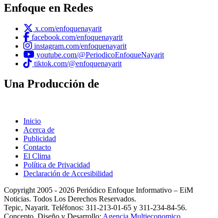
Enfoque en Redes
x.com/enfoquenayarit
facebook.com/enfoquenayarit
instagram.com/enfoquenayarit
youtube.com/@PeriodicoEnfoqueNayarit
tiktok.com/@enfoquenayarit
Una Producción de
Inicio
Acerca de
Publicidad
Contacto
El Clima
Política de Privacidad
Declaración de Accesibilidad
Copyright 2005 - 2026 Periódico Enfoque Informativo – EiM
Noticias. Todos Los Derechos Reservados.
Tepic, Nayarit. Teléfonos: 311-213-01-65 y 311-234-84-56.
Concepto, Diseño y Desarrollo:
Agencia Multieconomico