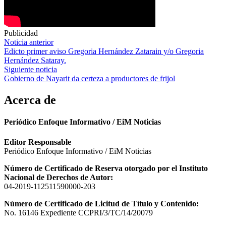
Publicidad
Navegación
Noticia anterior
Edicto primer aviso Gregoria Hernández Zatarain y/o Gregoria
de
Hernández Sataray.
entradas
Siguiente noticia
Gobierno de Nayarit da certeza a productores de frijol
Acerca de
Periódico Enfoque Informativo / EiM Noticias
Editor Responsable
Periódico Enfoque Informativo / EiM Noticias
Número de Certificado de Reserva otorgado por el Instituto
Nacional de Derechos de Autor:
04-2019-112511590000-203
Número de Certificado de Licitud de Título y Contenido:
No. 16146 Expediente CCPRI/3/TC/14/20079