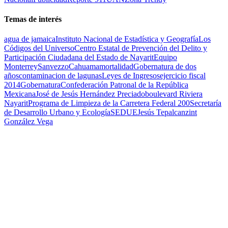
Temas de interés
agua de jamaica
Instituto Nacional de Estadística y Geografía
Los
Códigos del Universo
Centro Estatal de Prevención del Delito y
Participación Ciudadana del Estado de Nayarit
Equipo
Monterrey
Sanvezzo
Cahuama
mortalidad
Gobernatura de dos
años
contaminacion de lagunas
Leyes de Ingresos
ejercicio fiscal
2014
Gobernatura
Confederación Patronal de la República
Mexicana
José de Jesús Hernández Preciado
boulevard Riviera
Nayarit
Programa de Limpieza de la Carretera Federal 200
Secretaría
de Desarrollo Urbano y Ecología
SEDUE
Jesús Tepalcanzint
González Vega