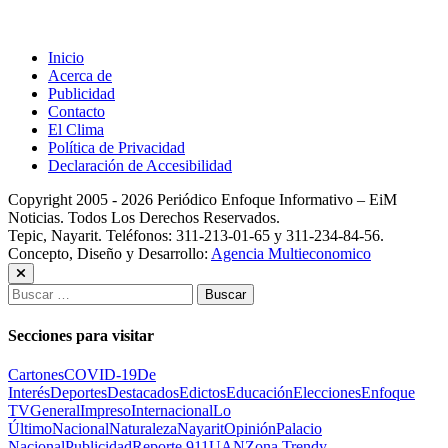
Inicio
Acerca de
Publicidad
Contacto
El Clima
Política de Privacidad
Declaración de Accesibilidad
Copyright 2005 - 2026 Periódico Enfoque Informativo – EiM
Noticias. Todos Los Derechos Reservados.
Tepic, Nayarit. Teléfonos: 311-213-01-65 y 311-234-84-56.
Concepto, Diseño y Desarrollo:
Agencia Multieconomico
Buscar:
Secciones para visitar
Cartones
COVID-19
De
Interés
Deportes
Destacados
Edictos
Educación
Elecciones
Enfoque
TV
General
Impreso
Internacional
Lo
Último
Nacional
Naturaleza
Nayarit
Opinión
Palacio
Nacional
Publicidad
Reporte 911
UAN
Zona Trendy