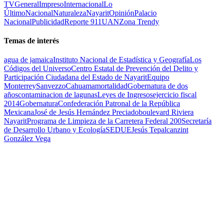
TV
General
Impreso
Internacional
Lo
Último
Nacional
Naturaleza
Nayarit
Opinión
Palacio
Nacional
Publicidad
Reporte 911
UAN
Zona Trendy
Temas de interés
agua de jamaica
Instituto Nacional de Estadística y Geografía
Los
Códigos del Universo
Centro Estatal de Prevención del Delito y
Participación Ciudadana del Estado de Nayarit
Equipo
Monterrey
Sanvezzo
Cahuama
mortalidad
Gobernatura de dos
años
contaminacion de lagunas
Leyes de Ingresos
ejercicio fiscal
2014
Gobernatura
Confederación Patronal de la República
Mexicana
José de Jesús Hernández Preciado
boulevard Riviera
Nayarit
Programa de Limpieza de la Carretera Federal 200
Secretaría
de Desarrollo Urbano y Ecología
SEDUE
Jesús Tepalcanzint
González Vega