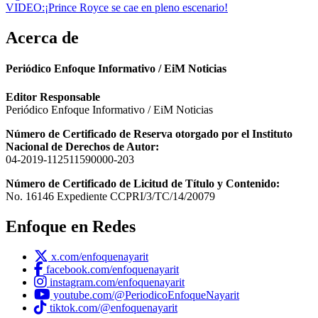
entradas
VIDEO:¡Prince Royce se cae en pleno escenario!
Acerca de
Periódico Enfoque Informativo / EiM Noticias
Editor Responsable
Periódico Enfoque Informativo / EiM Noticias
Número de Certificado de Reserva otorgado por el Instituto
Nacional de Derechos de Autor:
04-2019-112511590000-203
Número de Certificado de Licitud de Título y Contenido:
No. 16146 Expediente CCPRI/3/TC/14/20079
Enfoque en Redes
x.com/enfoquenayarit
facebook.com/enfoquenayarit
instagram.com/enfoquenayarit
youtube.com/@PeriodicoEnfoqueNayarit
tiktok.com/@enfoquenayarit