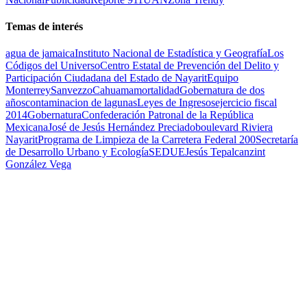
Temas de interés
agua de jamaica
Instituto Nacional de Estadística y Geografía
Los
Códigos del Universo
Centro Estatal de Prevención del Delito y
Participación Ciudadana del Estado de Nayarit
Equipo
Monterrey
Sanvezzo
Cahuama
mortalidad
Gobernatura de dos
años
contaminacion de lagunas
Leyes de Ingresos
ejercicio fiscal
2014
Gobernatura
Confederación Patronal de la República
Mexicana
José de Jesús Hernández Preciado
boulevard Riviera
Nayarit
Programa de Limpieza de la Carretera Federal 200
Secretaría
de Desarrollo Urbano y Ecología
SEDUE
Jesús Tepalcanzint
González Vega