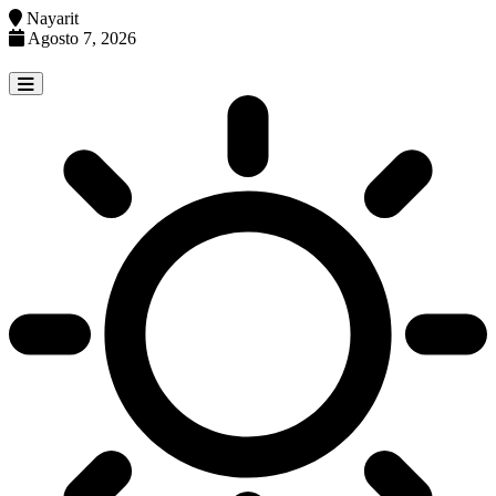
Nayarit
Agosto 7, 2026
Skip
to
content