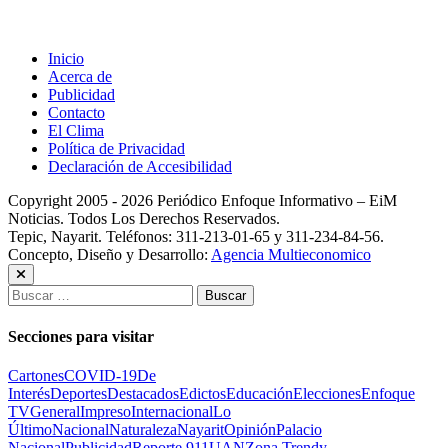
Inicio
Acerca de
Publicidad
Contacto
El Clima
Política de Privacidad
Declaración de Accesibilidad
Copyright 2005 - 2026 Periódico Enfoque Informativo – EiM
Noticias. Todos Los Derechos Reservados.
Tepic, Nayarit. Teléfonos: 311-213-01-65 y 311-234-84-56.
Concepto, Diseño y Desarrollo:
Agencia Multieconomico
Buscar:
Secciones para visitar
Cartones
COVID-19
De
Interés
Deportes
Destacados
Edictos
Educación
Elecciones
Enfoque
TV
General
Impreso
Internacional
Lo
Último
Nacional
Naturaleza
Nayarit
Opinión
Palacio
Nacional
Publicidad
Reporte 911
UAN
Zona Trendy