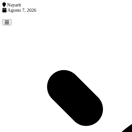
Nayarit
Agosto 7, 2026
Skip
to
content