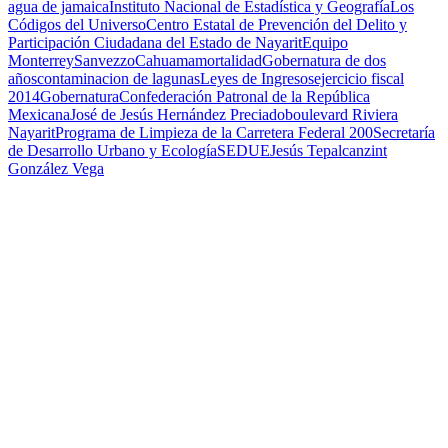
agua de jamaica
Instituto Nacional de Estadística y Geografía
Los
Códigos del Universo
Centro Estatal de Prevención del Delito y
Participación Ciudadana del Estado de Nayarit
Equipo
Monterrey
Sanvezzo
Cahuama
mortalidad
Gobernatura de dos
años
contaminacion de lagunas
Leyes de Ingresos
ejercicio fiscal
2014
Gobernatura
Confederación Patronal de la República
Mexicana
José de Jesús Hernández Preciado
boulevard Riviera
Nayarit
Programa de Limpieza de la Carretera Federal 200
Secretaría
de Desarrollo Urbano y Ecología
SEDUE
Jesús Tepalcanzint
González Vega