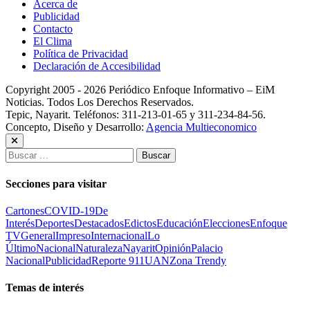
Acerca de
Publicidad
Contacto
El Clima
Política de Privacidad
Declaración de Accesibilidad
Copyright 2005 - 2026 Periódico Enfoque Informativo – EiM
Noticias. Todos Los Derechos Reservados.
Tepic, Nayarit. Teléfonos: 311-213-01-65 y 311-234-84-56.
Concepto, Diseño y Desarrollo:
Agencia Multieconomico
Buscar:
Secciones para visitar
Cartones
COVID-19
De
Interés
Deportes
Destacados
Edictos
Educación
Elecciones
Enfoque
TV
General
Impreso
Internacional
Lo
Último
Nacional
Naturaleza
Nayarit
Opinión
Palacio
Nacional
Publicidad
Reporte 911
UAN
Zona Trendy
Temas de interés