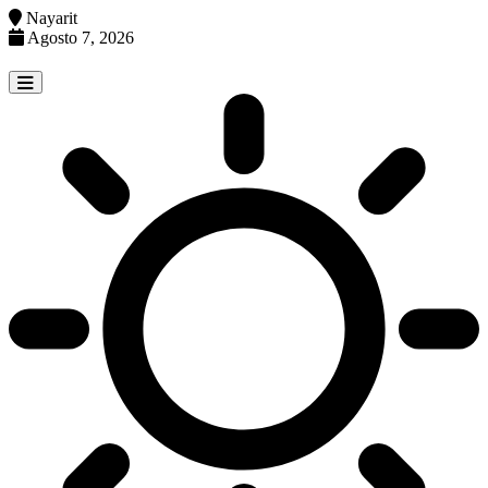
Nayarit
Agosto 7, 2026
Skip
to
content