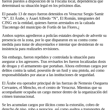
fueron puestos a disposición de la Fiscalía local, dependencia que
determinará su situación legal en los próximos días.
El pasado 13 de mayo fueron detenidos en Veracruz Sergio Samir
“N”, El Árabe, y Asael Alfredo “N”, El Román, integrantes del
CJNG en la entidad, quienes fueron arrestados en la calzada
Tlacotengo del municipio de Fortín de las Flores.¿
Ambos sujetos agredieron a policías estatales después de advertir su
presencia en la zona, por lo que dispararon en su contra como
medida para tratar de ahuyentarlos e intentar que desistieran de su
insistencia para realizarles revisiones.
Sin embargo, fueron repelidos y controlada la situación para
asegurar a los agresores. Tras revisarlos les fueron localizadas dosis
de drogas y el armamento que portaban. Ahora enfrentan cargos por
delitos contra la salud, posesión de un fusil y una pistola, así como
responsabilidades por atacar a las instituciones de seguridad.
El Árabe era operador principal de las fuerzas de Nemesio Oseguera
Cervantes, el Mencho, en el centro de Veracruz. Mientras que su
acompañante ocupaba un cargo menor dentro de la organización del
crimen transnacional.
Se les acumulan cargos por ilícitos como la extorsión, cobro de
derecho de piso, robo a negocios, así como asaltos a transportes de