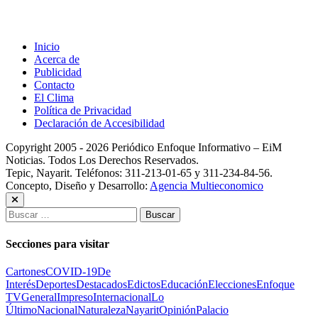
Inicio
Acerca de
Publicidad
Contacto
El Clima
Política de Privacidad
Declaración de Accesibilidad
Copyright 2005 - 2026 Periódico Enfoque Informativo – EiM
Noticias. Todos Los Derechos Reservados.
Tepic, Nayarit. Teléfonos: 311-213-01-65 y 311-234-84-56.
Concepto, Diseño y Desarrollo:
Agencia Multieconomico
Buscar:
Secciones para visitar
Cartones
COVID-19
De
Interés
Deportes
Destacados
Edictos
Educación
Elecciones
Enfoque
TV
General
Impreso
Internacional
Lo
Último
Nacional
Naturaleza
Nayarit
Opinión
Palacio