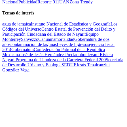
Nacional
Publicidad
Reporte 911
UAN
Zona Trendy
Temas de interés
agua de jamaica
Instituto Nacional de Estadística y Geografía
Los
Códigos del Universo
Centro Estatal de Prevención del Delito y
Participación Ciudadana del Estado de Nayarit
Equipo
Monterrey
Sanvezzo
Cahuama
mortalidad
Gobernatura de dos
años
contaminacion de lagunas
Leyes de Ingresos
ejercicio fiscal
2014
Gobernatura
Confederación Patronal de la República
Mexicana
José de Jesús Hernández Preciado
boulevard Riviera
Nayarit
Programa de Limpieza de la Carretera Federal 200
Secretaría
de Desarrollo Urbano y Ecología
SEDUE
Jesús Tepalcanzint
González Vega