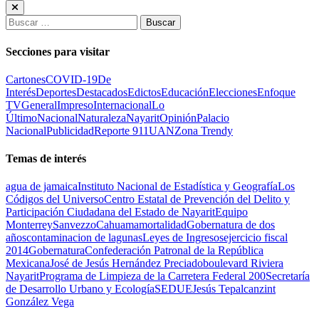
Buscar:
Secciones para visitar
Cartones
COVID-19
De
Interés
Deportes
Destacados
Edictos
Educación
Elecciones
Enfoque
TV
General
Impreso
Internacional
Lo
Último
Nacional
Naturaleza
Nayarit
Opinión
Palacio
Nacional
Publicidad
Reporte 911
UAN
Zona Trendy
Temas de interés
agua de jamaica
Instituto Nacional de Estadística y Geografía
Los
Códigos del Universo
Centro Estatal de Prevención del Delito y
Participación Ciudadana del Estado de Nayarit
Equipo
Monterrey
Sanvezzo
Cahuama
mortalidad
Gobernatura de dos
años
contaminacion de lagunas
Leyes de Ingresos
ejercicio fiscal
2014
Gobernatura
Confederación Patronal de la República
Mexicana
José de Jesús Hernández Preciado
boulevard Riviera
Nayarit
Programa de Limpieza de la Carretera Federal 200
Secretaría
de Desarrollo Urbano y Ecología
SEDUE
Jesús Tepalcanzint
González Vega