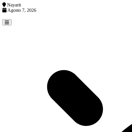
Nayarit
Agosto 7, 2026
Skip
to
content