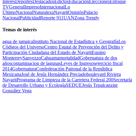
Interés
Deportes
Destacados
Edictos
Educación
Elecciones
Enfoque
TV
General
Impreso
Internacional
Lo
Último
Nacional
Naturaleza
Nayarit
Opinión
Palacio
Nacional
Publicidad
Reporte 911
UAN
Zona Trendy
Temas de interés
agua de jamaica
Instituto Nacional de Estadística y Geografía
Los
Códigos del Universo
Centro Estatal de Prevención del Delito y
Participación Ciudadana del Estado de Nayarit
Equipo
Monterrey
Sanvezzo
Cahuama
mortalidad
Gobernatura de dos
años
contaminacion de lagunas
Leyes de Ingresos
ejercicio fiscal
2014
Gobernatura
Confederación Patronal de la República
Mexicana
José de Jesús Hernández Preciado
boulevard Riviera
Nayarit
Programa de Limpieza de la Carretera Federal 200
Secretaría
de Desarrollo Urbano y Ecología
SEDUE
Jesús Tepalcanzint
González Vega