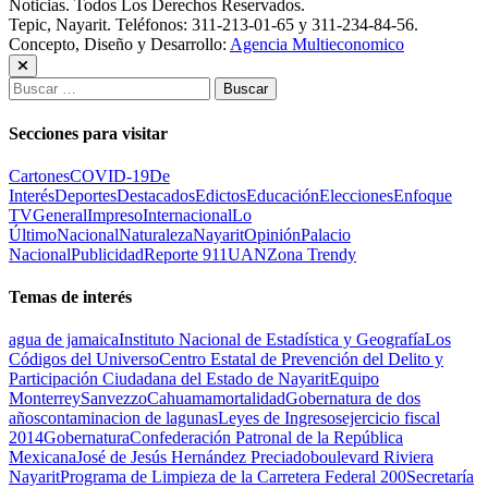
Noticias. Todos Los Derechos Reservados.
Tepic, Nayarit. Teléfonos: 311-213-01-65 y 311-234-84-56.
Concepto, Diseño y Desarrollo:
Agencia Multieconomico
Buscar:
Secciones para visitar
Cartones
COVID-19
De
Interés
Deportes
Destacados
Edictos
Educación
Elecciones
Enfoque
TV
General
Impreso
Internacional
Lo
Último
Nacional
Naturaleza
Nayarit
Opinión
Palacio
Nacional
Publicidad
Reporte 911
UAN
Zona Trendy
Temas de interés
agua de jamaica
Instituto Nacional de Estadística y Geografía
Los
Códigos del Universo
Centro Estatal de Prevención del Delito y
Participación Ciudadana del Estado de Nayarit
Equipo
Monterrey
Sanvezzo
Cahuama
mortalidad
Gobernatura de dos
años
contaminacion de lagunas
Leyes de Ingresos
ejercicio fiscal
2014
Gobernatura
Confederación Patronal de la República
Mexicana
José de Jesús Hernández Preciado
boulevard Riviera
Nayarit
Programa de Limpieza de la Carretera Federal 200
Secretaría