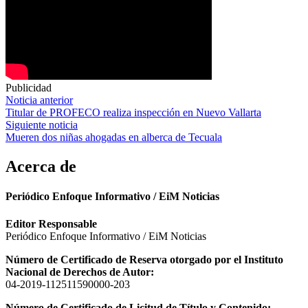
Publicidad
Navegación
Noticia anterior
Titular de PROFECO realiza inspección en Nuevo Vallarta
de
Siguiente noticia
entradas
Mueren dos niñas ahogadas en alberca de Tecuala
Acerca de
Periódico Enfoque Informativo / EiM Noticias
Editor Responsable
Periódico Enfoque Informativo / EiM Noticias
Número de Certificado de Reserva otorgado por el Instituto
Nacional de Derechos de Autor:
04-2019-112511590000-203
Número de Certificado de Licitud de Título y Contenido: