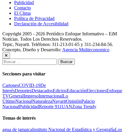
Publicidad
Contacto
El Clima
Política de Privacidad
Declaración de Accesibilidad
Copyright 2005 - 2026 Periódico Enfoque Informativo – EiM
Noticias. Todos Los Derechos Reservados.
Tepic, Nayarit. Teléfonos: 311-213-01-65 y 311-234-84-56.
Concepto, Diseño y Desarrollo:
Agencia Multieconomico
Buscar:
Secciones para visitar
Cartones
COVID-19
De
Interés
Deportes
Destacados
Edictos
Educación
Elecciones
Enfoque
TV
General
Impreso
Internacional
Lo
Último
Nacional
Naturaleza
Nayarit
Opinión
Palacio
Nacional
Publicidad
Reporte 911
UAN
Zona Trendy
Temas de interés
agua de jamaica
Instituto Nacional de Estadística y Geografía
Los