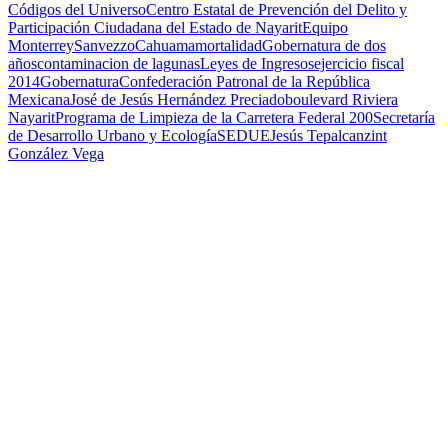
Códigos del Universo
Centro Estatal de Prevención del Delito y
Participación Ciudadana del Estado de Nayarit
Equipo
Monterrey
Sanvezzo
Cahuama
mortalidad
Gobernatura de dos
años
contaminacion de lagunas
Leyes de Ingresos
ejercicio fiscal
2014
Gobernatura
Confederación Patronal de la República
Mexicana
José de Jesús Hernández Preciado
boulevard Riviera
Nayarit
Programa de Limpieza de la Carretera Federal 200
Secretaría
de Desarrollo Urbano y Ecología
SEDUE
Jesús Tepalcanzint
González Vega