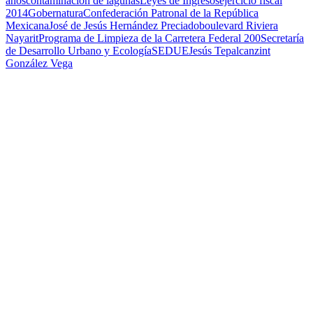
años
contaminacion de lagunas
Leyes de Ingresos
ejercicio fiscal
2014
Gobernatura
Confederación Patronal de la República
Mexicana
José de Jesús Hernández Preciado
boulevard Riviera
Nayarit
Programa de Limpieza de la Carretera Federal 200
Secretaría
de Desarrollo Urbano y Ecología
SEDUE
Jesús Tepalcanzint
González Vega