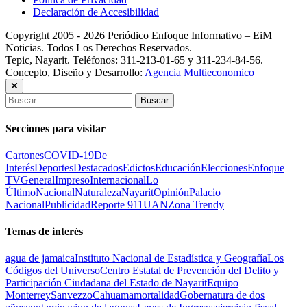
Declaración de Accesibilidad
Copyright 2005 - 2026 Periódico Enfoque Informativo – EiM
Noticias. Todos Los Derechos Reservados.
Tepic, Nayarit. Teléfonos: 311-213-01-65 y 311-234-84-56.
Concepto, Diseño y Desarrollo:
Agencia Multieconomico
Buscar:
Secciones para visitar
Cartones
COVID-19
De
Interés
Deportes
Destacados
Edictos
Educación
Elecciones
Enfoque
TV
General
Impreso
Internacional
Lo
Último
Nacional
Naturaleza
Nayarit
Opinión
Palacio
Nacional
Publicidad
Reporte 911
UAN
Zona Trendy
Temas de interés
agua de jamaica
Instituto Nacional de Estadística y Geografía
Los
Códigos del Universo
Centro Estatal de Prevención del Delito y
Participación Ciudadana del Estado de Nayarit
Equipo
Monterrey
Sanvezzo
Cahuama
mortalidad
Gobernatura de dos