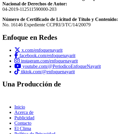
Nacional de Derechos de Autor:
04-2019-112511590000-203
Número de Certificado de Licitud de Título y Contenido:
No. 16146 Expediente CCPRI/3/TC/14/20079
Enfoque en Redes
x.com/enfoquenayarit
facebook.com/enfoquenayarit
instagram.com/enfoquenayarit
youtube.com/@PeriodicoEnfoqueNayarit
tiktok.com/@enfoquenayarit
Una Producción de
Inicio
Acerca de
Publicidad
Contacto
El Clima
Política de Privacidad