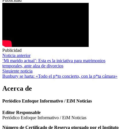
Publicidad
Publicidad
Navegación
Noticia anterior
‘Mi marido actual’: Esta es la iniciativa para matrimonios
de
temporales, ante alza de divorcios
entradas
Siguiente noticia
Bunbury se harta: «Todo el p*to concierto, con la p*ta cámara»
Acerca de
Periódico Enfoque Informativo / EiM Noticias
Editor Responsable
Periódico Enfoque Informativo / EiM Noticias
Número de Certificado de Reserva otorgado por el Instituto