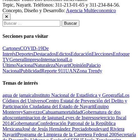
Tepic, Nayarit. Teléfonos: 311-213-01-65 y 311-234-84-56.
Concepto, Diseño y Desarrollo:
Agencia Multieconomico
Buscar:
Secciones para visitar
Cartones
COVID-19
De
Interés
Deportes
Destacados
Edictos
Educación
Elecciones
Enfoque
TV
General
Impreso
Internacional
Lo
Último
Nacional
Naturaleza
Nayarit
Opinión
Palacio
Nacional
Publicidad
Reporte 911
UAN
Zona Trendy
Temas de interés
agua de jamaica
Instituto Nacional de Estadística y Geografía
Los
Códigos del Universo
Centro Estatal de Prevención del Delito y
Participación Ciudadana del Estado de Nayarit
Equipo
Monterrey
Sanvezzo
Cahuama
mortalidad
Gobernatura de dos
años
contaminacion de lagunas
Leyes de Ingresos
ejercicio fiscal
2014
Gobernatura
Confederación Patronal de la República
Mexicana
José de Jesús Hernández Preciado
boulevard Riviera
Nayarit
Programa de Limpieza de la Carretera Federal 200
Secretaría