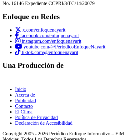
No. 16146 Expediente CCPRI/3/TC/14/20079
Enfoque en Redes
x.com/enfoquenayarit
facebook.com/enfoquenayarit
instagram.com/enfoquenayarit
youtube.com/@PeriodicoEnfoqueNayarit
tiktok.com/@enfoquenayarit
Una Producción de
Inicio
Acerca de
Publicidad
Contacto
El Clima
Política de Privacidad
Declaración de Accesibilidad
Copyright 2005 - 2026 Periódico Enfoque Informativo – EiM
Noticias. Todos Los Derechos Reservados.