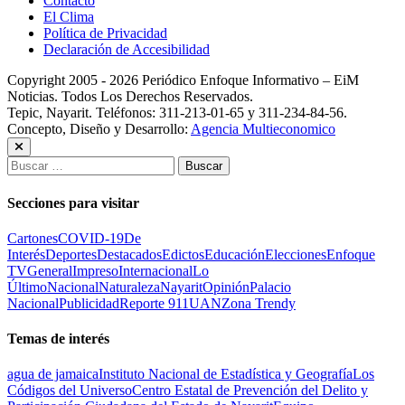
Contacto
El Clima
Política de Privacidad
Declaración de Accesibilidad
Copyright 2005 - 2026 Periódico Enfoque Informativo – EiM
Noticias. Todos Los Derechos Reservados.
Tepic, Nayarit. Teléfonos: 311-213-01-65 y 311-234-84-56.
Concepto, Diseño y Desarrollo:
Agencia Multieconomico
Buscar:
Secciones para visitar
Cartones
COVID-19
De
Interés
Deportes
Destacados
Edictos
Educación
Elecciones
Enfoque
TV
General
Impreso
Internacional
Lo
Último
Nacional
Naturaleza
Nayarit
Opinión
Palacio
Nacional
Publicidad
Reporte 911
UAN
Zona Trendy
Temas de interés
agua de jamaica
Instituto Nacional de Estadística y Geografía
Los
Códigos del Universo
Centro Estatal de Prevención del Delito y