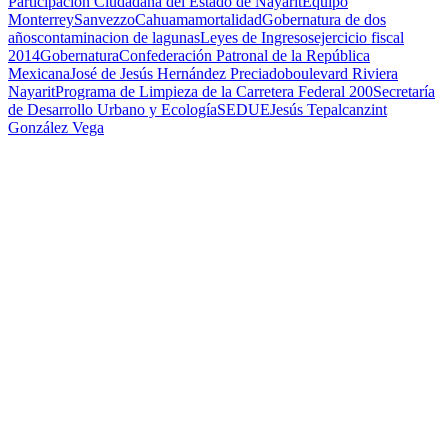
Participación Ciudadana del Estado de Nayarit
Equipo
Monterrey
Sanvezzo
Cahuama
mortalidad
Gobernatura de dos
años
contaminacion de lagunas
Leyes de Ingresos
ejercicio fiscal
2014
Gobernatura
Confederación Patronal de la República
Mexicana
José de Jesús Hernández Preciado
boulevard Riviera
Nayarit
Programa de Limpieza de la Carretera Federal 200
Secretaría
de Desarrollo Urbano y Ecología
SEDUE
Jesús Tepalcanzint
González Vega