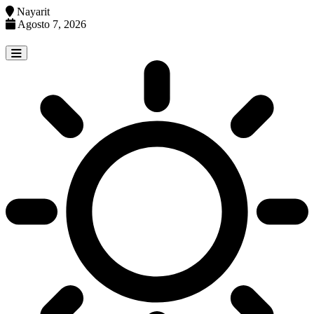
Nayarit
Agosto 7, 2026
Skip
to
content