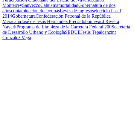
Monterrey
Sanvezzo
Cahuama
mortalidad
Gobernatura de dos
años
contaminacion de lagunas
Leyes de Ingresos
ejercicio fiscal
2014
Gobernatura
Confederación Patronal de la República
Mexicana
José de Jesús Hernández Preciado
boulevard Riviera
Nayarit
Programa de Limpieza de la Carretera Federal 200
Secretaría
de Desarrollo Urbano y Ecología
SEDUE
Jesús Tepalcanzint
González Vega