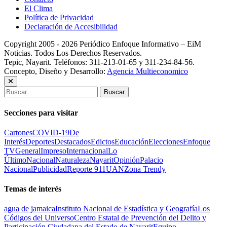
El Clima
Política de Privacidad
Declaración de Accesibilidad
Copyright 2005 - 2026 Periódico Enfoque Informativo – EiM
Noticias. Todos Los Derechos Reservados.
Tepic, Nayarit. Teléfonos: 311-213-01-65 y 311-234-84-56.
Concepto, Diseño y Desarrollo:
Agencia Multieconomico
Buscar:
Secciones para visitar
Cartones
COVID-19
De
Interés
Deportes
Destacados
Edictos
Educación
Elecciones
Enfoque
TV
General
Impreso
Internacional
Lo
Último
Nacional
Naturaleza
Nayarit
Opinión
Palacio
Nacional
Publicidad
Reporte 911
UAN
Zona Trendy
Temas de interés
agua de jamaica
Instituto Nacional de Estadística y Geografía
Los
Códigos del Universo
Centro Estatal de Prevención del Delito y
Participación Ciudadana del Estado de Nayarit
Equipo