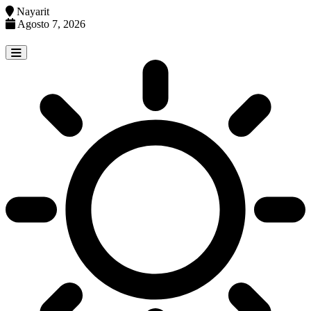
Nayarit
Agosto 7, 2026
Skip
to
content