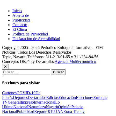
Inicio
Acerca de
Publicidad
Contacto
El Clima
Política de Privacidad
Declaración de Accesibilidad
Copyright 2005 - 2026 Periódico Enfoque Informativo – EiM
Noticias. Todos Los Derechos Reservados.
Tepic, Nayarit. Teléfonos: 311-213-01-65 y 311-234-84-56.
Concepto, Diseño y Desarrollo:
Agencia Multieconomico
Buscar:
Secciones para visitar
Cartones
COVID-19
De
Interés
Deportes
Destacados
Edictos
Educación
Elecciones
Enfoque
TV
General
Impreso
Internacional
Lo
Último
Nacional
Naturaleza
Nayarit
Opinión
Palacio
Nacional
Publicidad
Reporte 911
UAN
Zona Trendy