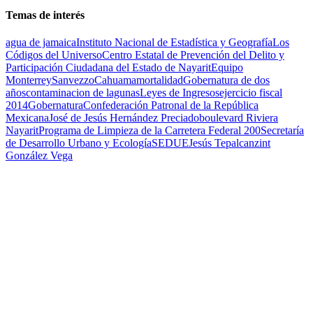
Temas de interés
agua de jamaica
Instituto Nacional de Estadística y Geografía
Los
Códigos del Universo
Centro Estatal de Prevención del Delito y
Participación Ciudadana del Estado de Nayarit
Equipo
Monterrey
Sanvezzo
Cahuama
mortalidad
Gobernatura de dos
años
contaminacion de lagunas
Leyes de Ingresos
ejercicio fiscal
2014
Gobernatura
Confederación Patronal de la República
Mexicana
José de Jesús Hernández Preciado
boulevard Riviera
Nayarit
Programa de Limpieza de la Carretera Federal 200
Secretaría
de Desarrollo Urbano y Ecología
SEDUE
Jesús Tepalcanzint
González Vega