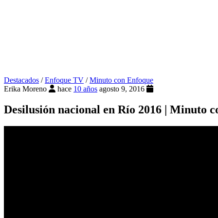
Destacados
/
Enfoque TV
/
Minuto con Enfoque
Erika Moreno
hace
10 años
agosto 9, 2016
Desilusión nacional en Río 2016 | Minuto 