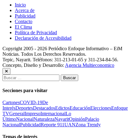
Inicio
Acerca de
Publicidad
Contacto
El Clima
Política de Privacidad
Declaración de Accesibilidad
Copyright 2005 - 2026 Periódico Enfoque Informativo – EiM
Noticias. Todos Los Derechos Reservados.
Tepic, Nayarit. Teléfonos: 311-213-01-65 y 311-234-84-56.
Concepto, Diseño y Desarrollo:
Agencia Multieconomico
Buscar:
Secciones para visitar
Cartones
COVID-19
De
Interés
Deportes
Destacados
Edictos
Educación
Elecciones
Enfoque
TV
General
Impreso
Internacional
Lo
Último
Nacional
Naturaleza
Nayarit
Opinión
Palacio
Nacional
Publicidad
Reporte 911
UAN
Zona Trendy
Temas de interés