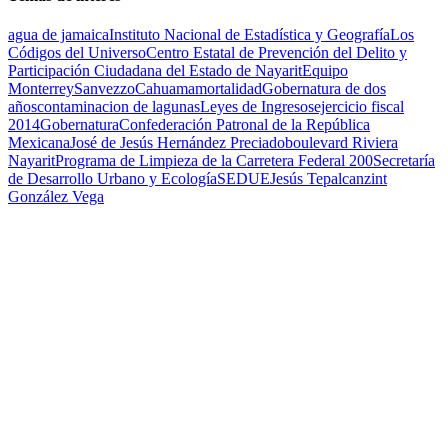
agua de jamaica
Instituto Nacional de Estadística y Geografía
Los
Códigos del Universo
Centro Estatal de Prevención del Delito y
Participación Ciudadana del Estado de Nayarit
Equipo
Monterrey
Sanvezzo
Cahuama
mortalidad
Gobernatura de dos
años
contaminacion de lagunas
Leyes de Ingresos
ejercicio fiscal
2014
Gobernatura
Confederación Patronal de la República
Mexicana
José de Jesús Hernández Preciado
boulevard Riviera
Nayarit
Programa de Limpieza de la Carretera Federal 200
Secretaría
de Desarrollo Urbano y Ecología
SEDUE
Jesús Tepalcanzint
González Vega