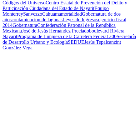
Códigos del Universo
Centro Estatal de Prevención del Delito y
Participación Ciudadana del Estado de Nayarit
Equipo
Monterrey
Sanvezzo
Cahuama
mortalidad
Gobernatura de dos
años
contaminacion de lagunas
Leyes de Ingresos
ejercicio fiscal
2014
Gobernatura
Confederación Patronal de la República
Mexicana
José de Jesús Hernández Preciado
boulevard Riviera
Nayarit
Programa de Limpieza de la Carretera Federal 200
Secretaría
de Desarrollo Urbano y Ecología
SEDUE
Jesús Tepalcanzint
González Vega