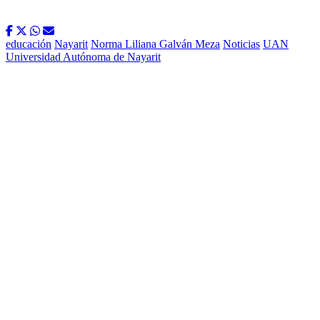
educación
Nayarit
Norma Liliana Galván Meza
Noticias
UAN
Universidad Autónoma de Nayarit