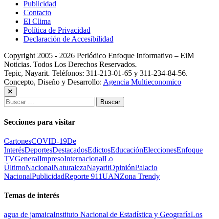
Publicidad
Contacto
El Clima
Política de Privacidad
Declaración de Accesibilidad
Copyright 2005 - 2026 Periódico Enfoque Informativo – EiM
Noticias. Todos Los Derechos Reservados.
Tepic, Nayarit. Teléfonos: 311-213-01-65 y 311-234-84-56.
Concepto, Diseño y Desarrollo:
Agencia Multieconomico
Buscar:
Secciones para visitar
Cartones
COVID-19
De
Interés
Deportes
Destacados
Edictos
Educación
Elecciones
Enfoque
TV
General
Impreso
Internacional
Lo
Último
Nacional
Naturaleza
Nayarit
Opinión
Palacio
Nacional
Publicidad
Reporte 911
UAN
Zona Trendy
Temas de interés
agua de jamaica
Instituto Nacional de Estadística y Geografía
Los