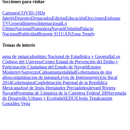
Secciones para visitar
Cartones
COVID-19
De
Interés
Deportes
Destacados
Edictos
Educación
Elecciones
Enfoque
TV
General
Impreso
Internacional
Lo
Último
Nacional
Naturaleza
Nayarit
Opinión
Palacio
Nacional
Publicidad
Reporte 911
UAN
Zona Trendy
Temas de interés
agua de jamaica
Instituto Nacional de Estadística y Geografía
Los
Códigos del Universo
Centro Estatal de Prevención del Delito y
Participación Ciudadana del Estado de Nayarit
Equipo
Monterrey
Sanvezzo
Cahuama
mortalidad
Gobernatura de dos
años
contaminacion de lagunas
Leyes de Ingresos
ejercicio fiscal
2014
Gobernatura
Confederación Patronal de la República
Mexicana
José de Jesús Hernández Preciado
boulevard Riviera
Nayarit
Programa de Limpieza de la Carretera Federal 200
Secretaría
de Desarrollo Urbano y Ecología
SEDUE
Jesús Tepalcanzint
González Vega