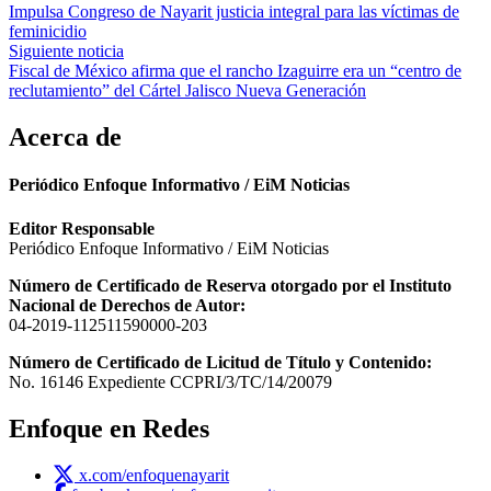
Impulsa Congreso de Nayarit justicia integral para las víctimas de
de
feminicidio
entradas
Siguiente noticia
Fiscal de México afirma que el rancho Izaguirre era un “centro de
reclutamiento” del Cártel Jalisco Nueva Generación
Acerca de
Periódico Enfoque Informativo / EiM Noticias
Editor Responsable
Periódico Enfoque Informativo / EiM Noticias
Número de Certificado de Reserva otorgado por el Instituto
Nacional de Derechos de Autor:
04-2019-112511590000-203
Número de Certificado de Licitud de Título y Contenido:
No. 16146 Expediente CCPRI/3/TC/14/20079
Enfoque en Redes
x.com/enfoquenayarit