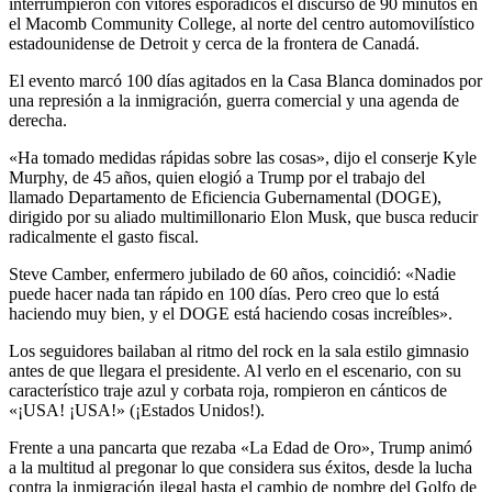
interrumpieron con vítores esporádicos el discurso de 90 minutos en
el Macomb Community College, al norte del centro automovilístico
estadounidense de Detroit y cerca de la frontera de Canadá.
El evento marcó 100 días agitados en la Casa Blanca dominados por
una represión a la inmigración, guerra comercial y una agenda de
derecha.
«Ha tomado medidas rápidas sobre las cosas», dijo el conserje Kyle
Murphy, de 45 años, quien elogió a Trump por el trabajo del
llamado Departamento de Eficiencia Gubernamental (DOGE),
dirigido por su aliado multimillonario Elon Musk, que busca reducir
radicalmente el gasto fiscal.
Steve Camber, enfermero jubilado de 60 años, coincidió: «Nadie
puede hacer nada tan rápido en 100 días. Pero creo que lo está
haciendo muy bien, y el DOGE está haciendo cosas increíbles».
Los seguidores bailaban al ritmo del rock en la sala estilo gimnasio
antes de que llegara el presidente. Al verlo en el escenario, con su
característico traje azul y corbata roja, rompieron en cánticos de
«¡USA! ¡USA!» (¡Estados Unidos!).
Frente a una pancarta que rezaba «La Edad de Oro», Trump animó
a la multitud al pregonar lo que considera sus éxitos, desde la lucha
contra la inmigración ilegal hasta el cambio de nombre del Golfo de