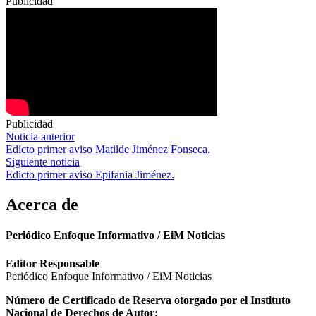
Publicidad
Publicidad
Navegación
Noticia anterior
Edicto primer aviso Matilde Jiménez Fonseca.
de
Siguiente noticia
entradas
Edicto primer aviso Epifania Jiménez.
Acerca de
Periódico Enfoque Informativo / EiM Noticias
Editor Responsable
Periódico Enfoque Informativo / EiM Noticias
Número de Certificado de Reserva otorgado por el Instituto
Nacional de Derechos de Autor: