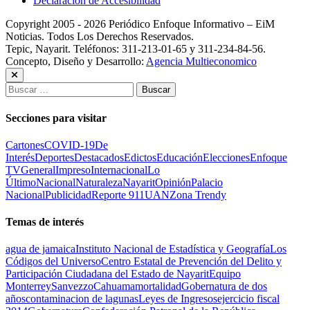
Declaración de Accesibilidad
Copyright 2005 - 2026 Periódico Enfoque Informativo – EiM
Noticias. Todos Los Derechos Reservados.
Tepic, Nayarit. Teléfonos: 311-213-01-65 y 311-234-84-56.
Concepto, Diseño y Desarrollo:
Agencia Multieconomico
Buscar:
Secciones para visitar
Cartones
COVID-19
De
Interés
Deportes
Destacados
Edictos
Educación
Elecciones
Enfoque
TV
General
Impreso
Internacional
Lo
Último
Nacional
Naturaleza
Nayarit
Opinión
Palacio
Nacional
Publicidad
Reporte 911
UAN
Zona Trendy
Temas de interés
agua de jamaica
Instituto Nacional de Estadística y Geografía
Los
Códigos del Universo
Centro Estatal de Prevención del Delito y
Participación Ciudadana del Estado de Nayarit
Equipo
Monterrey
Sanvezzo
Cahuama
mortalidad
Gobernatura de dos
años
contaminacion de lagunas
Leyes de Ingresos
ejercicio fiscal