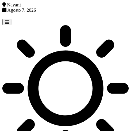
Nayarit
Agosto 7, 2026
Skip
to
content