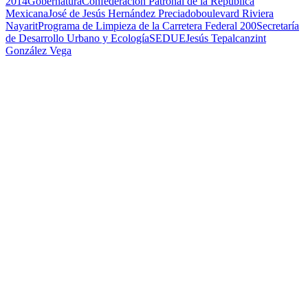
2014
Gobernatura
Confederación Patronal de la República
Mexicana
José de Jesús Hernández Preciado
boulevard Riviera
Nayarit
Programa de Limpieza de la Carretera Federal 200
Secretaría
de Desarrollo Urbano y Ecología
SEDUE
Jesús Tepalcanzint
González Vega