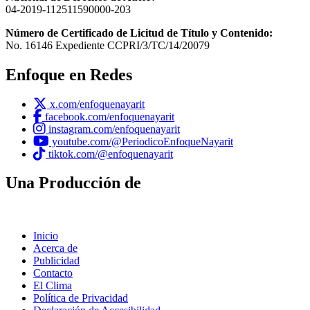
04-2019-112511590000-203
Número de Certificado de Licitud de Título y Contenido:
No. 16146 Expediente CCPRI/3/TC/14/20079
Enfoque en Redes
x.com/enfoquenayarit
facebook.com/enfoquenayarit
instagram.com/enfoquenayarit
youtube.com/@PeriodicoEnfoqueNayarit
tiktok.com/@enfoquenayarit
Una Producción de
Inicio
Acerca de
Publicidad
Contacto
El Clima
Política de Privacidad