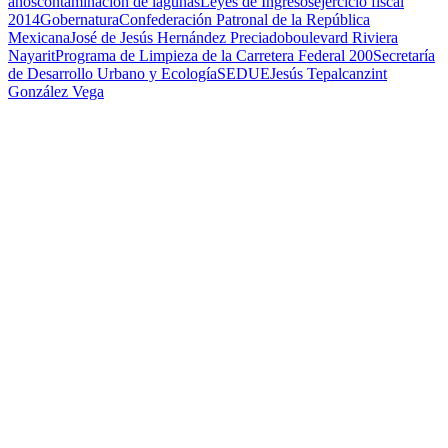
años
contaminacion de lagunas
Leyes de Ingresos
ejercicio fiscal
2014
Gobernatura
Confederación Patronal de la República
Mexicana
José de Jesús Hernández Preciado
boulevard Riviera
Nayarit
Programa de Limpieza de la Carretera Federal 200
Secretaría
de Desarrollo Urbano y Ecología
SEDUE
Jesús Tepalcanzint
González Vega