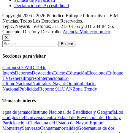
Política de Privacidad
Declaración de Accesibilidad
Copyright 2005 - 2026 Periódico Enfoque Informativo – EiM
Noticias. Todos Los Derechos Reservados.
Tepic, Nayarit. Teléfonos: 311-213-01-65 y 311-234-84-56.
Concepto, Diseño y Desarrollo:
Agencia Multieconomico
Buscar:
Secciones para visitar
Cartones
COVID-19
De
Interés
Deportes
Destacados
Edictos
Educación
Elecciones
Enfoque
TV
General
Impreso
Internacional
Lo
Último
Nacional
Naturaleza
Nayarit
Opinión
Palacio
Nacional
Publicidad
Reporte 911
UAN
Zona Trendy
Temas de interés
agua de jamaica
Instituto Nacional de Estadística y Geografía
Los
Códigos del Universo
Centro Estatal de Prevención del Delito y
Participación Ciudadana del Estado de Nayarit
Equipo
Monterrey
Sanvezzo
Cahuama
mortalidad
Gobernatura de dos