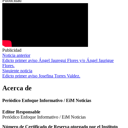
Publicidad
Publicidad
Navegación
Noticia anterior
Edicto primer aviso Ángel Jauregui Flores y/o Ángel Jaurigue
de
Flores.
entradas
Siguiente noticia
Edicto primer aviso Josefina Torres Valdez.
Acerca de
Periódico Enfoque Informativo / EiM Noticias
Editor Responsable
Periódico Enfoque Informativo / EiM Noticias
Número de Certificado de Reserva otorgado por el Instituto