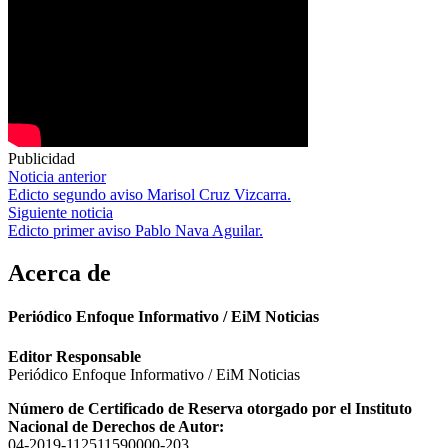
Publicidad
Navegación
Noticia anterior
Edicto segundo aviso Marisol Cruz Vizcarra.
de
Siguiente noticia
entradas
Edicto primer aviso Pablo Nava Aguilar.
Acerca de
Periódico Enfoque Informativo / EiM Noticias
Editor Responsable
Periódico Enfoque Informativo / EiM Noticias
Número de Certificado de Reserva otorgado por el Instituto
Nacional de Derechos de Autor:
04-2019-112511590000-203