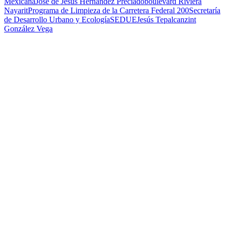
Mexicana
José de Jesús Hernández Preciado
boulevard Riviera
Nayarit
Programa de Limpieza de la Carretera Federal 200
Secretaría
de Desarrollo Urbano y Ecología
SEDUE
Jesús Tepalcanzint
González Vega