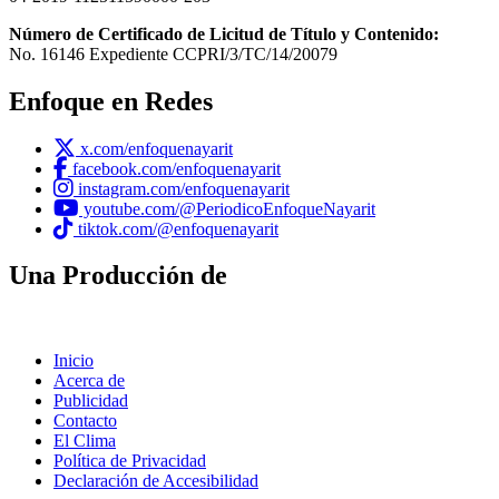
Número de Certificado de Licitud de Título y Contenido:
No. 16146 Expediente CCPRI/3/TC/14/20079
Enfoque en Redes
x.com/enfoquenayarit
facebook.com/enfoquenayarit
instagram.com/enfoquenayarit
youtube.com/@PeriodicoEnfoqueNayarit
tiktok.com/@enfoquenayarit
Una Producción de
Inicio
Acerca de
Publicidad
Contacto
El Clima
Política de Privacidad
Declaración de Accesibilidad