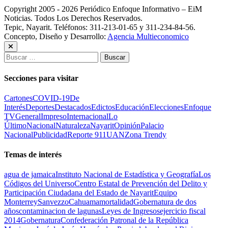
Copyright 2005 - 2026 Periódico Enfoque Informativo – EiM
Noticias. Todos Los Derechos Reservados.
Tepic, Nayarit. Teléfonos: 311-213-01-65 y 311-234-84-56.
Concepto, Diseño y Desarrollo:
Agencia Multieconomico
Buscar:
Secciones para visitar
Cartones
COVID-19
De
Interés
Deportes
Destacados
Edictos
Educación
Elecciones
Enfoque
TV
General
Impreso
Internacional
Lo
Último
Nacional
Naturaleza
Nayarit
Opinión
Palacio
Nacional
Publicidad
Reporte 911
UAN
Zona Trendy
Temas de interés
agua de jamaica
Instituto Nacional de Estadística y Geografía
Los
Códigos del Universo
Centro Estatal de Prevención del Delito y
Participación Ciudadana del Estado de Nayarit
Equipo
Monterrey
Sanvezzo
Cahuama
mortalidad
Gobernatura de dos
años
contaminacion de lagunas
Leyes de Ingresos
ejercicio fiscal
2014
Gobernatura
Confederación Patronal de la República