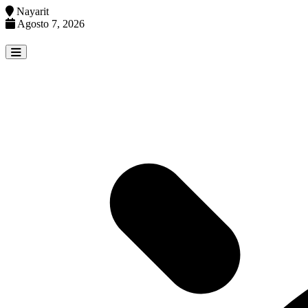
Nayarit
Agosto 7, 2026
Skip
to
content